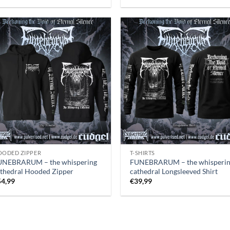
OODED ZIPPER
T-SHIRTS
UNEBRARUM – the whispering
FUNEBRARUM – the whisperi
thedral Hooded Zipper
cathedral Longsleeved Shirt
54,99
€
39,99