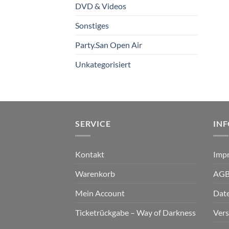
DVD & Videos
Sonstiges
Party.San Open Air
Unkategorisiert
SERVICE
IN
Kontakt
Imp
Warenkorb
AG
Mein Account
Dat
Ticketrückgabe – Way of Darkness
Ver