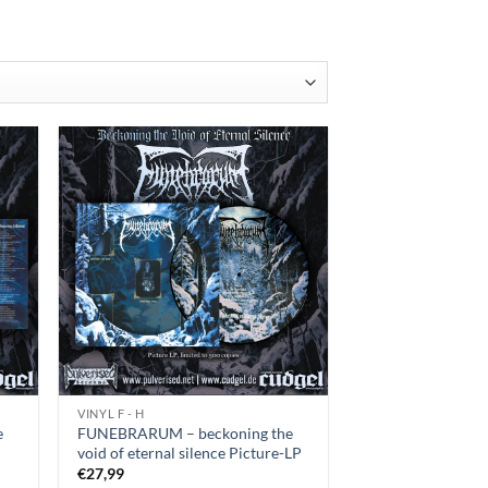
rtiert
VINYL F - H
e
FUNEBRARUM – beckoning the
void of eternal silence Picture-LP
€
27,99