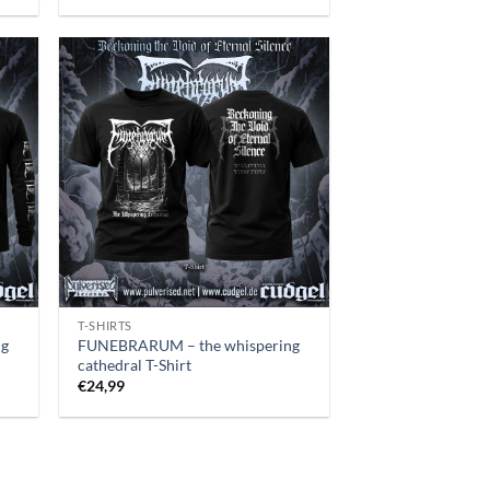
T-SHIRTS
ng
FUNEBRARUM – the whispering
cathedral T-Shirt
€
24,99