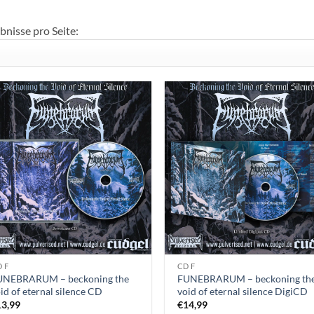
so
bnisse pro Seite:
 F
CD F
UNEBRARUM – beckoning the
FUNEBRARUM – beckoning th
id of eternal silence CD
void of eternal silence DigiCD
13,99
€
14,99