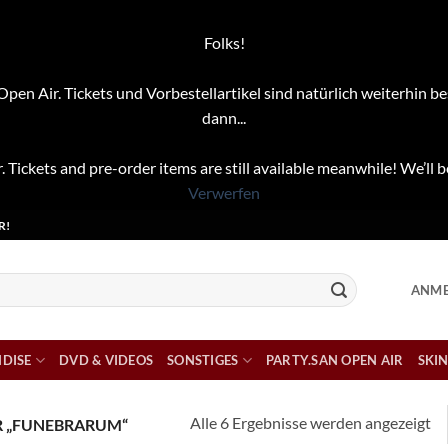
Folks!
pen Air. Tickets und Vorbestellartikel sind natürlich weiterhin be
dann...
. Tickets and pre-order items are still available meanwhile! We’ll b
Verwerfen
R!
ANME
DISE
DVD & VIDEOS
SONSTIGES
PARTY.SAN OPEN AIR
SKIN
Na
Alle 6 Ergebnisse werden angezeigt
R „FUNEBRARUM“
Ak