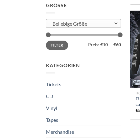
GRÖSSE
Beliebige Größe
Min.
Max.
Preis:
€10
—
€60
FILTER
Preis
Preis
KATEGORIEN
Tickets
H
CD
F
ca
Vinyl
€
Tapes
Merchandise