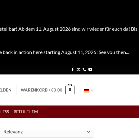
stellbar! Ab dem 11. August 2026 sind wir wieder für euch da! Bis
e back in action here starting August 11, 2026! See you then...
0
LDEN
WARENKORB /
€
0,00
LESS
BETHLEHEM
ch
tualität