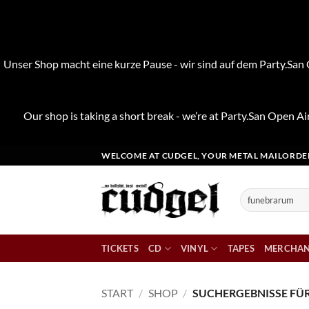
Unser Shop macht eine kurze Pause - wir sind auf dem Party.San O
Our shop is taking a short break - we’re at Party.San Open Air
Zum
WELCOME AT CUDGEL, YOUR METAL MAILORDE
Inhalt
springen
Suchen
nach:
TICKETS
CD
VINYL
TAPES
MERCHAN
START
/
SHOP
/
SUCHERGEBNISSE FÜ