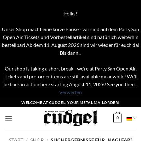
Folks!
Unser Shop macht eine kurze Pause - wir sind auf dem Party.San
Open Air. Tickets und Vorbestellartikel sind natürlich weiterhin
bestellbar! Ab dem 11. August 2026 sind wir wieder für euch da!
Bis dann...
Our shop is taking a short break - we’re at Party.San Open Air.
Tickets and pre-order items are still available meanwhile! We’ll
be back in action here starting August 11, 2026! See you then...
Verwerfen
Zum
WELCOME AT CUDGEL, YOUR METAL MAILORDER!
Inhalt
springen
0
START
/
SHOP
/
SUCHERGEBNISSE FÜR „NAGLFAR“