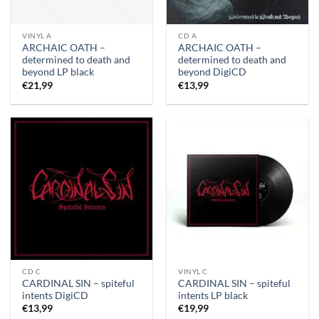
VINYL A
CD A
ARCHAIC OATH –
ARCHAIC OATH –
determined to death and
determined to death and
beyond LP black
beyond DigiCD
€
21,99
€
13,99
CD C
VINYL C
CARDINAL SIN – spiteful
CARDINAL SIN – spiteful
intents DigiCD
intents LP black
€
13,99
€
19,99