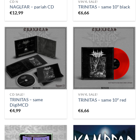
CD N
VINYL SALE!
NAGLFAR – pariah CD
TRINITAS – same 10″ black
€
12,99
€
6,66
CD SALE!
VINYL SALE!
TRINITAS – same
TRINITAS – same 10″ red
DigiMCD
€
4,99
€
6,66