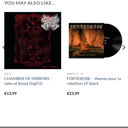
YOU MAY ALSO LIKE…
CD C
VINYL F - H
CHAMBER OF MIRRORS –
FORTERESSE – themes pour la
tales of blood DigiCD
rebellion LP black
€
13,99
€
23,99