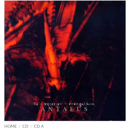
HOME
/
CD
/
CD A