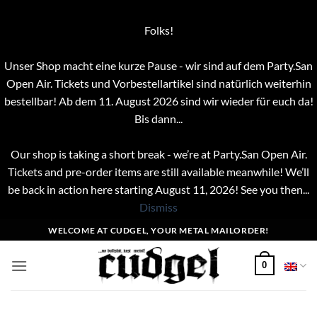
Folks!
Unser Shop macht eine kurze Pause - wir sind auf dem Party.San
Open Air. Tickets und Vorbestellartikel sind natürlich weiterhin
bestellbar! Ab dem 11. August 2026 sind wir wieder für euch da!
Bis dann...
Our shop is taking a short break - we’re at Party.San Open Air.
Tickets and pre-order items are still available meanwhile! We’ll
be back in action here starting August 11, 2026! See you then...
Dismiss
Skip
WELCOME AT CUDGEL, YOUR METAL MAILORDER!
to
content
0