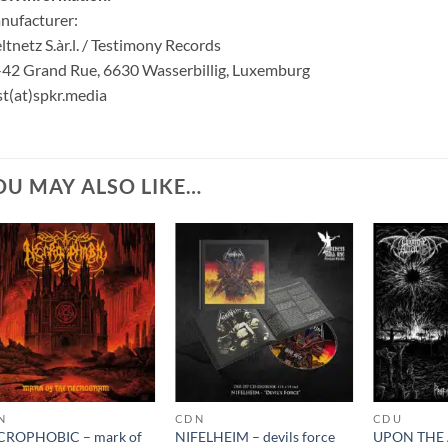
nufacturer:
tnetz S.àr.l. / Testimony Records
42 Grand Rue, 6630 Wasserbillig, Luxemburg
t(at)spkr.media
OU MAY ALSO LIKE…
N
CD N
CD U
CROPHOBIC – mark of
NIFELHEIM – devils force
UPON THE 