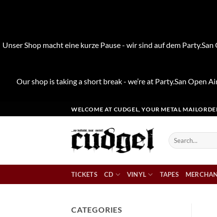
Unser Shop macht eine kurze Pause - wir sind auf dem Party.San O
Our shop is taking a short break - we’re at Party.San Open Air
Skip
WELCOME AT CUDGEL, YOUR METAL MAILORDE
to
content
Search
for:
TICKETS
CD
VINYL
TAPES
MERCHAN
CATEGORIES