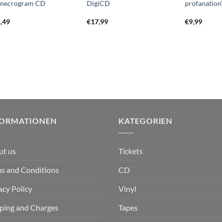
 necrogram CD
DigiCD
profanatio
,49
€
17,99
€
9,99
FORMATIONEN
KATEGORIEN
ut us
Tickets
s and Conditions
CD
acy Policy
Vinyl
ping and Charges
Tapes