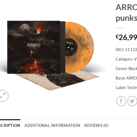
ARRO
punks
26,9
€
SKU:
1112
Category:
V
Genre: Blac
Band: ARR
Label: Test
SCRIPTION
ADDITIONAL INFORMATION
REVIEWS (0)