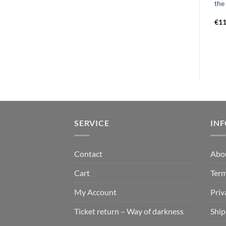
€
13,99
– the mortuary hauntings LP
the
red
€
21,99
€
11
SERVICE
IN
Contact
Abo
Cart
Term
My Account
Priv
Ticket return – Way of darkness
Ship