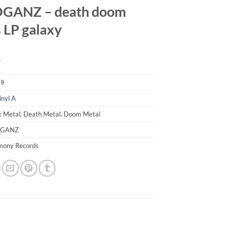
GANZ – death doom
 LP galaxy
9
29
inyl A
k Metal, Death Metal, Doom Metal
OGANZ
imony Records