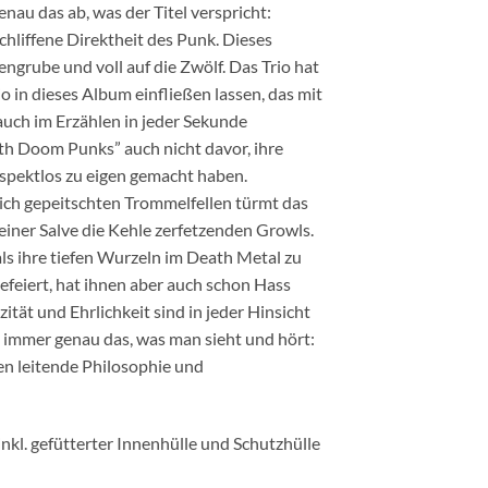
u das ab, was der Titel verspricht:
chliffene Direktheit des Punk. Dieses
ngrube und voll auf die Zwölf. Das Trio hat
 in dieses Album einfließen lassen, das mit
uch im Erzählen in jeder Sekunde
h Doom Punks” auch nicht davor, ihre
respektlos zu eigen gemacht haben.
ch gepeitschten Trommelfellen türmt das
iner Salve die Kehle zerfetzenden Growls.
 ihre tiefen Wurzeln im Death Metal zu
feiert, hat ihnen aber auch schon Hass
ität und Ehrlichkeit sind in jeder Hinsicht
immer genau das, was man sieht und hört:
en leitende Philosophie und
inkl. gefütterter Innenhülle und Schutzhülle