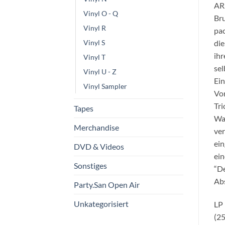
ARR
Vinyl O - Q
Bru
Vinyl R
pac
die
Vinyl S
ihr
Vinyl T
sel
Vinyl U - Z
Ein
Vinyl Sampler
Vor
Tri
Tapes
Was
Merchandise
ver
ein
DVD & Videos
ein
Sonstiges
“De
Abs
Party.San Open Air
Unkategorisiert
LP 
(25