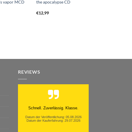
n’s vapor MCD
the apocalypse CD
€
12,99
REVIEWS
Moinsen, hat alles super geklappt.
Danke ans Team und weiter so.
Datum der Veröffentlichung: 05.08.2026
Datum der Kauferfahrung: 26.07.2026