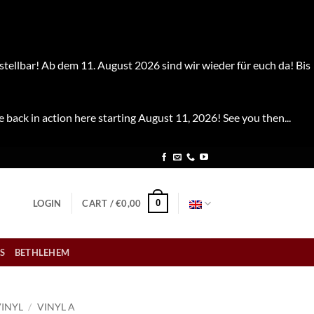
stellbar! Ab dem 11. August 2026 sind wir wieder für euch da! Bis
e back in action here starting August 11, 2026! See you then...
0
LOGIN
CART /
€
0,00
S
BETHLEHEM
VINYL
/
VINYL A