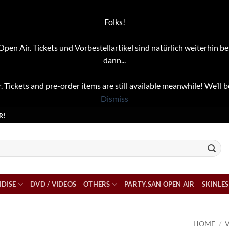
Folks!
pen Air. Tickets und Vorbestellartikel sind natürlich weiterhin be
dann...
. Tickets and pre-order items are still available meanwhile! We’ll b
Dismiss
R!
DISE
DVD / VIDEOS
OTHERS
PARTY.SAN OPEN AIR
SKINLES
HOME
/