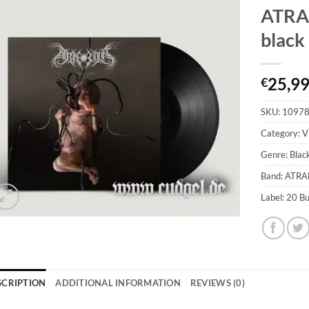
ATRAE
black
25,9
€
SKU:
1097
Category:
V
Genre: Blac
Band: ATRA
Label: 20 B
SCRIPTION
ADDITIONAL INFORMATION
REVIEWS (0)