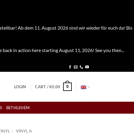
stellbar! Ab dem 11. August 2026 sind wir wieder für euch da! Bis
e back in action here starting August 11, 2026! See you then...
0
LOGIN
CART /
€
0,00
S
BETHLEHEM
VINYL
/
VINYL A