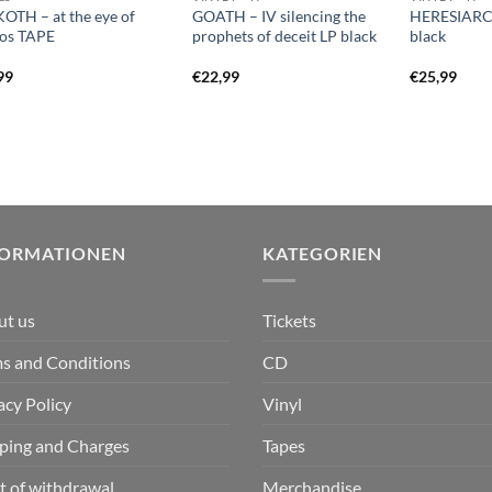
OTH – at the eye of
GOATH – IV silencing the
HERESIARCH
os TAPE
prophets of deceit LP black
black
99
€
22,99
€
25,99
FORMATIONEN
KATEGORIEN
ut us
Tickets
s and Conditions
CD
acy Policy
Vinyl
ping and Charges
Tapes
t of withdrawal
Merchandise