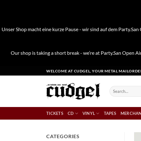
Unser Shop macht eine kurze Pause - wir sind auf dem Party.San O
Our shop is taking a short break - we’re at Party.San Open Air
Skip
WELCOME AT CUDGEL, YOUR METAL MAILORDE
to
content
Search
for:
TICKETS
CD
VINYL
TAPES
MERCHAN
CATEGORIES