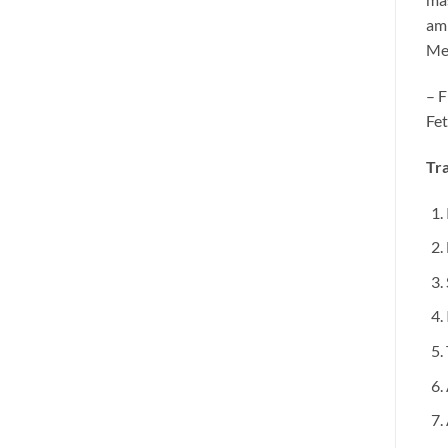
amb
Met
– F
Fet
Tra