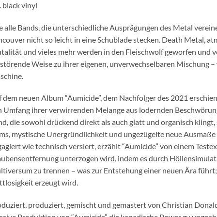
. black vinyl
 alle Bands, die unterschiedliche Ausprägungen des Metal vereinen
couver nicht so leicht in eine Schublade stecken. Death Metal, a
talität und vieles mehr werden in den Fleischwolf geworfen und
störende Weise zu ihrer eigenen, unverwechselbaren Mischung – w
schine.
 dem neuen Album “Aumicide”, dem Nachfolger des 2021 erschien
 Umfang ihrer verwirrenden Melange aus lodernden Beschwörunge
d, die sowohl drückend direkt als auch glatt und organisch klingt
ms, mystische Unergründlichkeit und ungezügelte neue Ausmaße b
agiert wie technisch versiert, erzählt “Aumicide” von einem Test
ubensentfernung unterzogen wird, indem es durch Höllensimulat
tiversum zu trennen – was zur Entstehung einer neuen Ära führt;
tlosigkeit erzeugt wird.
duziert, produziert, gemischt und gemastert von Christian Donald
sive Produktion von “Aumicide” die kanadische Power zu ungeahn