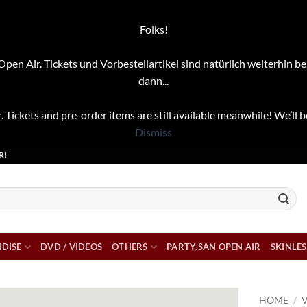
Folks!
pen Air. Tickets und Vorbestellartikel sind natürlich weiterhin be
dann...
. Tickets and pre-order items are still available meanwhile! We’ll b
Dismiss
R!
DISE
DVD / VIDEOS
OTHERS
PARTY.SAN OPEN AIR
SKINLES
HOME
/