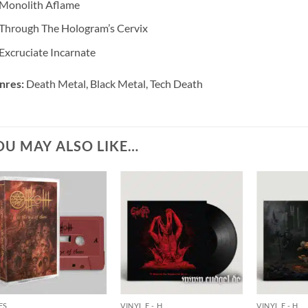
Monolith Aflame
Through The Hologram’s Cervix
Excruciate Incarnate
nres:
Death Metal, Black Metal, Tech Death
OU MAY ALSO LIKE…
ES
VINYL F - H
VINYL F - H