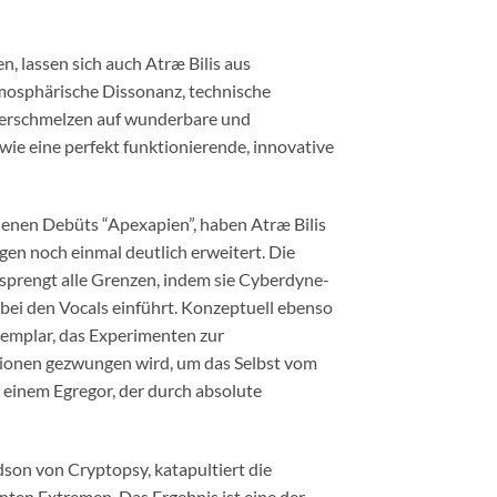
, lassen sich auch Atræ Bilis aus
tmosphärische Dissonanz, technische
 verschmelzen auf wunderbare und
ie eine perfekt funktionierende, innovative
enen Debüts “Apexapien”, haben Atræ Bilis
n noch einmal deutlich erweitert. Die
, sprengt alle Grenzen, indem sie Cyberdyne-
ei den Vocals einführt. Konzeptuell ebenso
exemplar, das Experimenten zur
ionen gezwungen wird, um das Selbst vom
 einem Egregor, der durch absolute
son von Cryptopsy, katapultiert die
ten Extremen. Das Ergebnis ist eine der