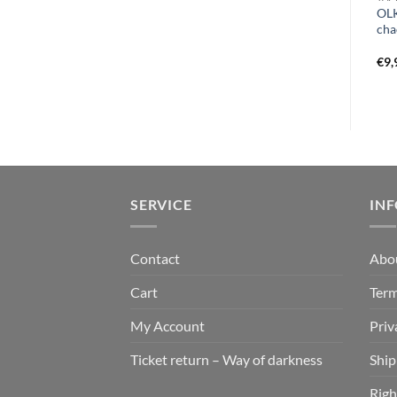
e
FILTHDIGGER – same LP
HEADS FOR THE DEAD – in
OLK
yellow
the absence of faith MLP
cha
black
€
17,99
€
19,99
€
9,
SERVICE
IN
Contact
Abo
Cart
Term
My Account
Priv
Ticket return – Way of darkness
Ship
Righ