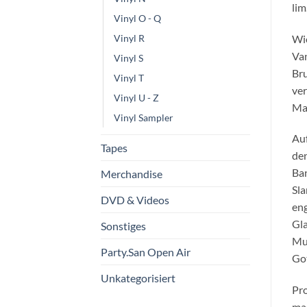
lim
Vinyl O - Q
Wie
Vinyl R
Van
Vinyl S
Bru
Vinyl T
ver
Vinyl U - Z
Ma
Vinyl Sampler
Auf
Tapes
den
Ban
Merchandise
Sla
DVD & Videos
eng
Gla
Sonstiges
Mul
Party.San Open Air
Got
Unkategorisiert
Pro
mas