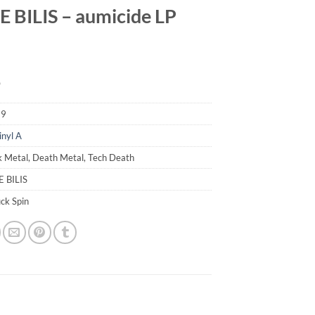
 BILIS – aumicide LP
9
89
inyl A
k Metal, Death Metal, Tech Death
E BILIS
uck Spin