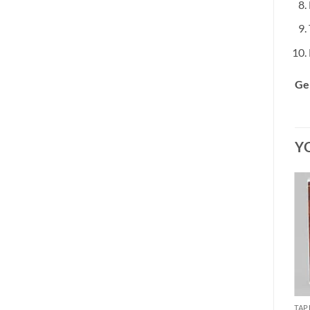
Ge
Y
VINYL F - H
VINYL F - H
TAP