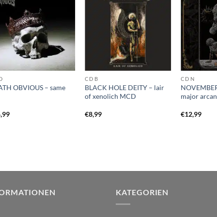
D
CD B
CD N
ATH OBVIOUS – same
BLACK HOLE DEITY – lair
NOVEMBER
of xenolich MCD
major arca
,99
€
8,99
€
12,99
FORMATIONEN
KATEGORIEN