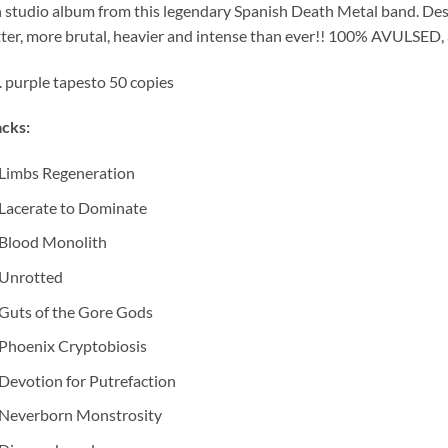
 studio album from this legendary Spanish Death Metal band. Despi
ter, more brutal, heavier and intense than ever!! 100% AVULSED,
. purple tapesto 50 copies
cks:
Limbs Regeneration
Lacerate to Dominate
Blood Monolith
Unrotted
Guts of the Gore Gods
Phoenix Cryptobiosis
Devotion for Putrefaction
Neverborn Monstrosity