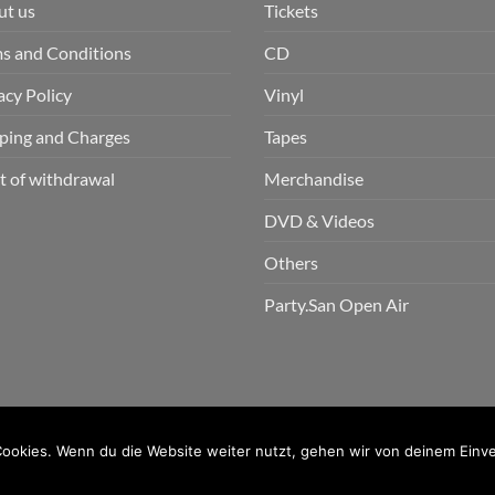
ut us
Tickets
s and Conditions
CD
acy Policy
Vinyl
ping and Charges
Tapes
t of withdrawal
Merchandise
DVD & Videos
Others
Party.San Open Air
n GmbH
ookies. Wenn du die Website weiter nutzt, gehen wir von deinem Einve
PayPal