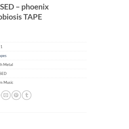
SED – phoenix
obiosis TAPE
41
apes
th Metal
LSED
em Music