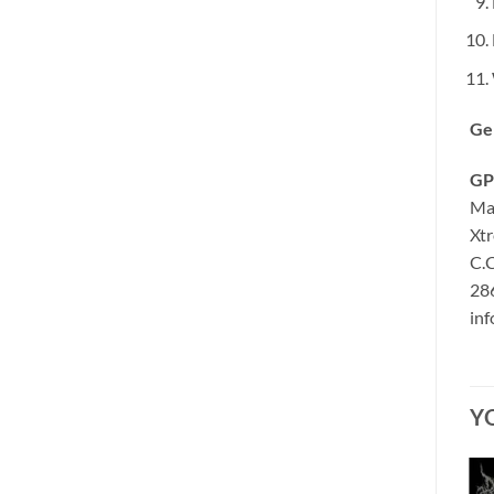
Ge
GP
Ma
Xt
C.C
286
in
Y