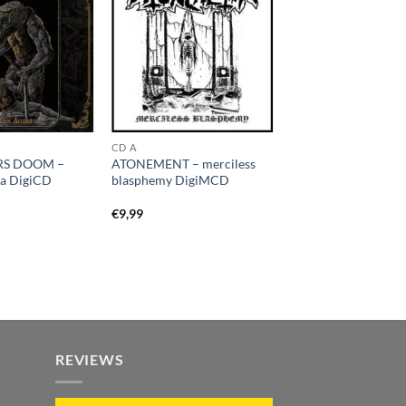
CD A
S DOOM –
ATONEMENT – merciless
na DigiCD
blasphemy DigiMCD
€
9,99
REVIEWS