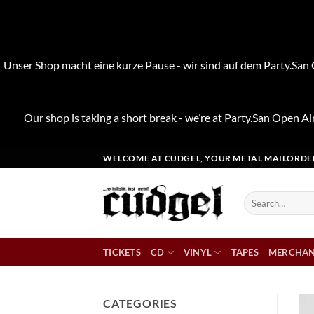
Unser Shop macht eine kurze Pause - wir sind auf dem Party.San O
Our shop is taking a short break - we’re at Party.San Open Air
Skip
WELCOME AT CUDGEL, YOUR METAL MAILORDE
to
content
Search
for:
TICKETS
CD
VINYL
TAPES
MERCHAN
CATEGORIES