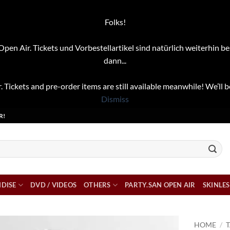
Folks!
pen Air. Tickets und Vorbestellartikel sind natürlich weiterhin be
dann...
. Tickets and pre-order items are still available meanwhile! We’ll b
Dismiss
R!
DISE
DVD / VIDEOS
OTHERS
PARTY.SAN OPEN AIR
SKINLES
HOME
/