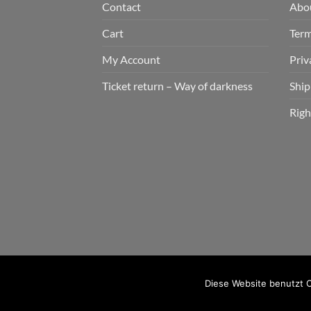
Contact
Abo
Cart
Term
My Account
Priv
Ticket return – Way of darkness
Ship
Righ
2026 © cudgel Vertrieb - a division of Party.Sa
Diese Website benutzt C