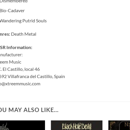
Dismembered
Bio-Cadaver
Wandering Putrid Souls
nres:
Death Metal
SR Information:
nufacturer:
reem Music
. El Castillo, local 46
92 Villafranca del Castillo, Spain
fo@xtreemmusic.com
OU MAY ALSO LIKE…