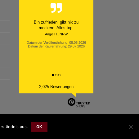
Schnell. Zuverlässig. Klasse.
Datum der Veröffentlichung: 05.08.2026
Datum der Kauferfahrung: 29.07.2026
2,025 Bewertungen
rständnis aus.
Bank
Cash
Sepa
MasterCard
Visa
Sofort
OK
Transfer
On