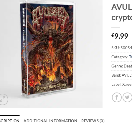
AVUL
crypt
9,99
€
SKU:
5005
Category:
T
Genre: Dea
Band: AVU
Label: Xtre
SCRIPTION
ADDITIONAL INFORMATION
REVIEWS (0)