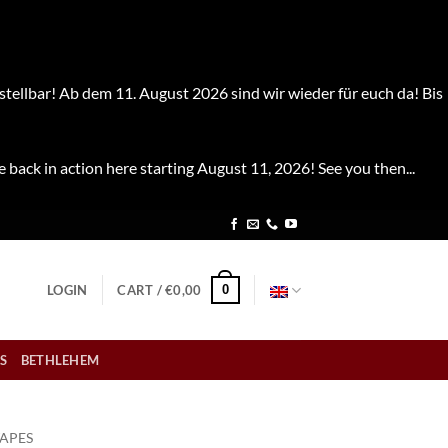
stellbar! Ab dem 11. August 2026 sind wir wieder für euch da! Bis
e back in action here starting August 11, 2026! See you then...
0
LOGIN
CART /
€
0,00
S
BETHLEHEM
TAPES