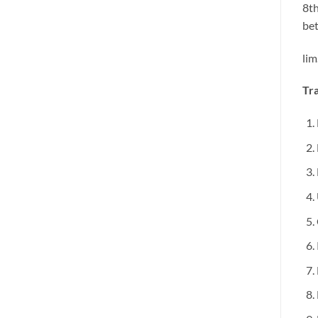
8th
bet
lim
Tra