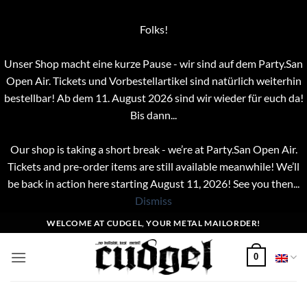
Folks!
Unser Shop macht eine kurze Pause - wir sind auf dem Party.San
Open Air. Tickets und Vorbestellartikel sind natürlich weiterhin
bestellbar! Ab dem 11. August 2026 sind wir wieder für euch da!
Bis dann...
Our shop is taking a short break - we’re at Party.San Open Air.
Tickets and pre-order items are still available meanwhile! We’ll
be back in action here starting August 11, 2026! See you then...
Dismiss
Skip
WELCOME AT CUDGEL, YOUR METAL MAILORDER!
to
content
0