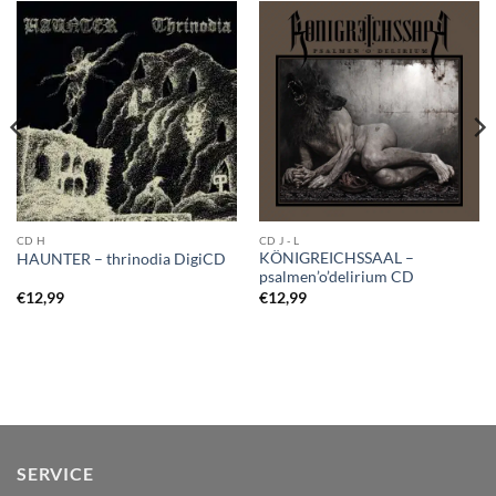
CD H
CD J - L
KÖNIGREICHSSAAL –
HAUNTER – thrinodia DigiCD
psalmen’o’delirium CD
€
12,99
€
12,99
SERVICE