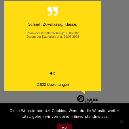
Schnell. Zuverlässig. Klasse.
Datum der Veröffentlichung: 05.08.2026
Datum der Kauferfahrung: 29.07.2026
2,022 Bewertungen
Diese Website benutzt Cookies. Wenn du die Website weiter
nutzt, gehen wir von deinem Einverständnis aus.
PayPal
Bank
Cash
Sepa
MasterCard
Visa
Sofor
Transfer
On
OK