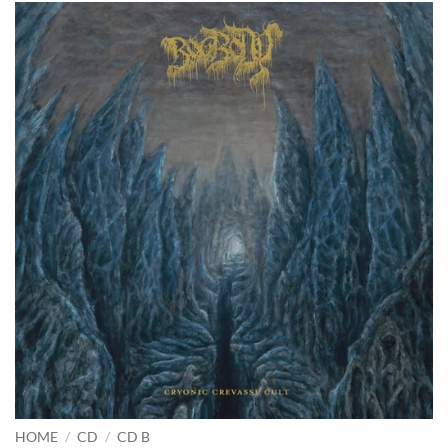
HOME
/
CD
/
CD B