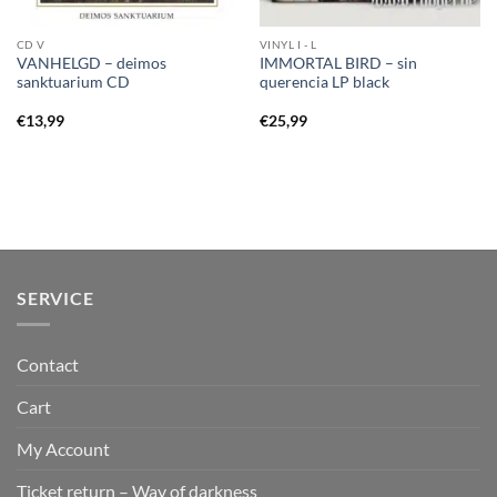
CD V
VINYL I - L
VANHELGD – deimos
IMMORTAL BIRD – sin
sanktuarium CD
querencia LP black
€
13,99
€
25,99
SERVICE
Contact
Cart
My Account
Ticket return – Way of darkness