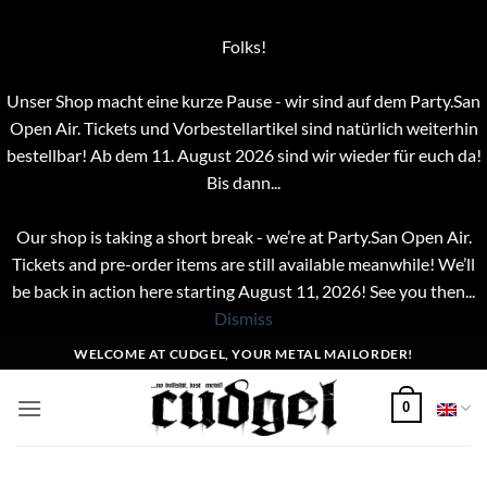
Folks!
Unser Shop macht eine kurze Pause - wir sind auf dem Party.San
Open Air. Tickets und Vorbestellartikel sind natürlich weiterhin
bestellbar! Ab dem 11. August 2026 sind wir wieder für euch da!
Bis dann...
Our shop is taking a short break - we’re at Party.San Open Air.
Tickets and pre-order items are still available meanwhile! We’ll
be back in action here starting August 11, 2026! See you then...
Dismiss
Skip
WELCOME AT CUDGEL, YOUR METAL MAILORDER!
to
content
0