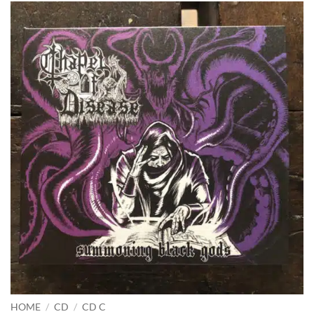
HOME
/
CD
/
CD C