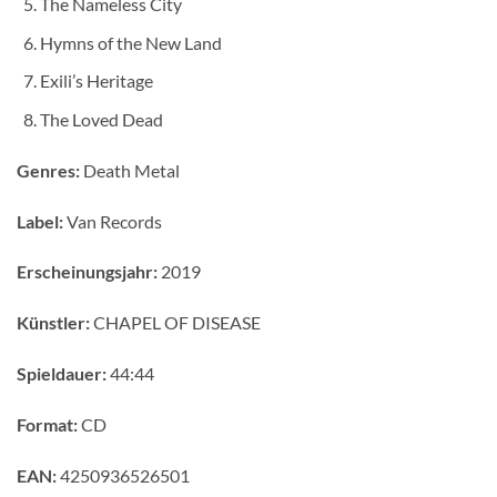
The Nameless City
Hymns of the New Land
Exili’s Heritage
The Loved Dead
Genres:
Death Metal
Label:
Van Records
Erscheinungsjahr:
2019
Künstler:
CHAPEL OF DISEASE
Spieldauer:
44:44
Format:
CD
EAN:
4250936526501