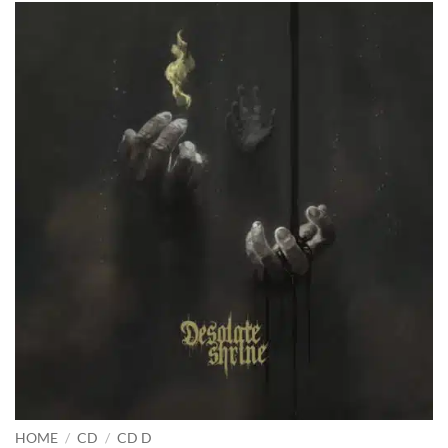
HOME
/
CD
/
CD D