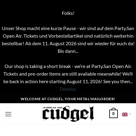
Folks!
Unser Shop macht eine kurze Pause - wir sind auf dem Party.San
Open Air. Tickets und Vorbestellartikel sind natürlich weiterhin
bestellbar! Ab dem 11. August 2026 sind wir wieder für euch da!
Bis dann...
Our shop is taking a short break - we’re at Party.San Open Air.
Tickets and pre-order items are still available meanwhile! We’ll
be back in action here starting August 11, 2026! See you then...
Dismiss
Skip
WELCOME AT CUDGEL, YOUR METAL MAILORDER!
to
content
0