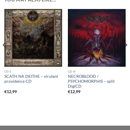
CD S
CD N
SCATH NA DEITHE – virulent
NECROBLOOD /
providence CD
PSYCHOMORPHIS – split
DigiCD
€
12,99
€
12,99