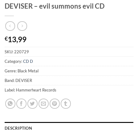
DEVISER – evil summons evil CD
13,99
€
SKU:
220729
Category:
CD D
Genre: Black Metal
Band: DEVISER
Label: Hammerheart Records
DESCRIPTION