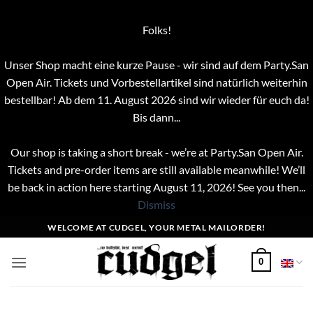
Folks!
Unser Shop macht eine kurze Pause - wir sind auf dem Party.San
Open Air. Tickets und Vorbestellartikel sind natürlich weiterhin
bestellbar! Ab dem 11. August 2026 sind wir wieder für euch da!
Bis dann...
Our shop is taking a short break - we’re at Party.San Open Air.
Tickets and pre-order items are still available meanwhile! We’ll
be back in action here starting August 11, 2026! See you then...
Dismiss
Skip
WELCOME AT CUDGEL, YOUR METAL MAILORDER!
to
content
0