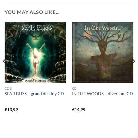
YOU MAY ALSO LIKE…
CD S
CD I
SEAR BLISS – grand destiny CD
IN THE WOODS – diversum CD
€
13,99
€
14,99