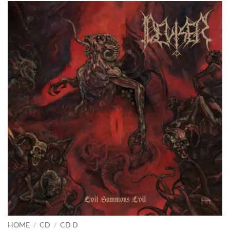
HOME
/
CD
/
CD D