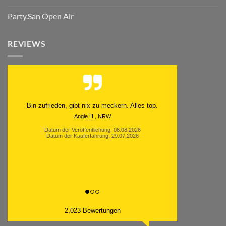
Party.San Open Air
REVIEWS
Bin zufrieden, gibt nix zu meckern. Alles top.
Angie H., NRW
Datum der Veröffentlichung: 08.08.2026
Datum der Kauferfahrung: 29.07.2026
2,023 Bewertungen