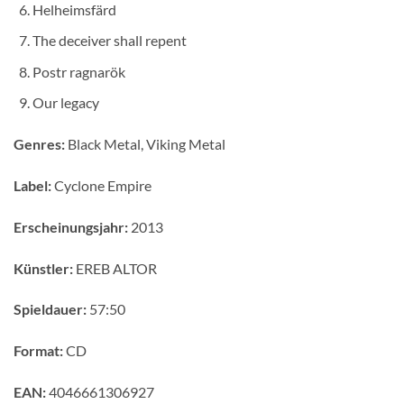
Helheimsfärd
The deceiver shall repent
Postr ragnarök
Our legacy
Genres:
Black Metal, Viking Metal
Label:
Cyclone Empire
Erscheinungsjahr:
2013
Künstler:
EREB ALTOR
Spieldauer:
57:50
Format:
CD
EAN:
4046661306927