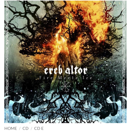
HOME
/
CD
/
CD E