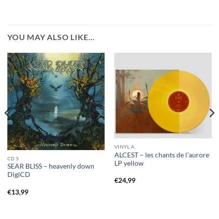
YOU MAY ALSO LIKE…
VINYL A
ALCEST – les chants de l’aurore
CD S
LP yellow
SEAR BLISS – heavenly down
DigiCD
€
24,99
€
13,99