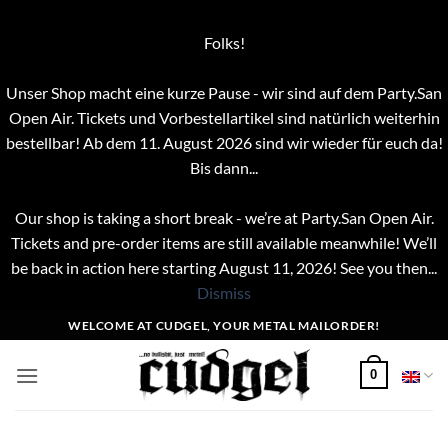
Folks!
Unser Shop macht eine kurze Pause - wir sind auf dem Party.San
Open Air. Tickets und Vorbestellartikel sind natürlich weiterhin
bestellbar! Ab dem 11. August 2026 sind wir wieder für euch da!
Bis dann...
Our shop is taking a short break - we’re at Party.San Open Air.
Tickets and pre-order items are still available meanwhile! We’ll
be back in action here starting August 11, 2026! See you then...
Dismiss
Skip
WELCOME AT CUDGEL, YOUR METAL MAILORDER!
to
content
0