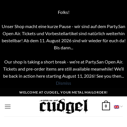
Folks!
Unser Shop macht eine kurze Pause - wir sind auf dem Party.San
Open Air. Tickets und Vorbestellartikel sind natürlich weiterhin
bestellbar! Ab dem 11. August 2026 sind wir wieder für euch da!
Bis dann...
Our shop is taking a short break - we’re at Party.San Open Air.
Tickets and pre-order items are still available meanwhile! We’ll
be back in action here starting August 11, 2026! See you then...
Dismiss
Skip
WELCOME AT CUDGEL, YOUR METAL MAILORDER!
to
content
0