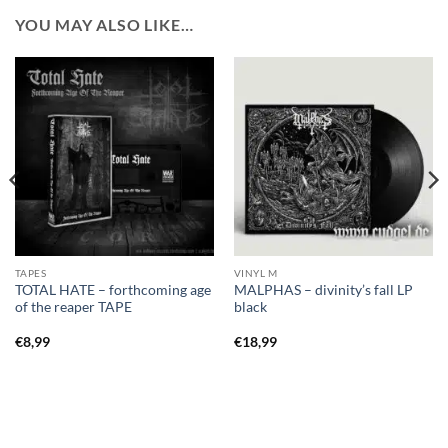
YOU MAY ALSO LIKE…
TAPES
VINYL M
TOTAL HATE – forthcoming age
MALPHAS – divinity’s fall LP
of the reaper TAPE
black
€
8,99
€
18,99