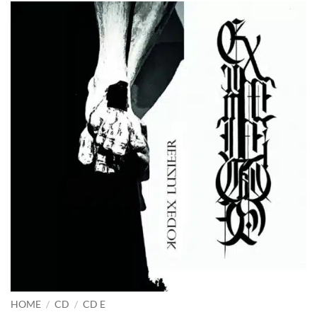
HOME
/
CD
/
CD E