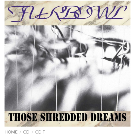
HOME
/
CD
/
CD F