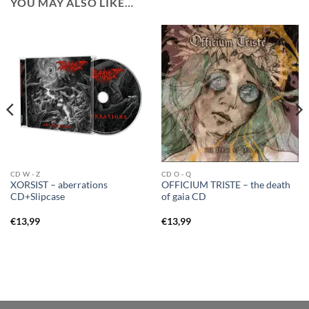
YOU MAY ALSO LIKE…
CD W - Z
CD O - Q
XORSIST – aberrations
OFFICIUM TRISTE – the death
CD+Slipcase
of gaia CD
€
13,99
€
13,99