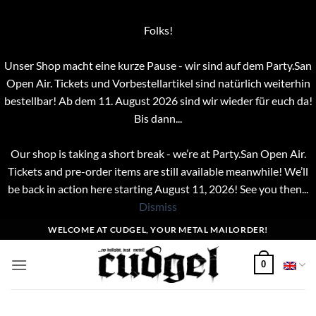
Folks!
Unser Shop macht eine kurze Pause - wir sind auf dem Party.San
Open Air. Tickets und Vorbestellartikel sind natürlich weiterhin
bestellbar! Ab dem 11. August 2026 sind wir wieder für euch da!
Bis dann...
Our shop is taking a short break - we’re at Party.San Open Air.
Tickets and pre-order items are still available meanwhile! We’ll
be back in action here starting August 11, 2026! See you then...
Dismiss
Skip
WELCOME AT CUDGEL, YOUR METAL MAILORDER!
to
content
0