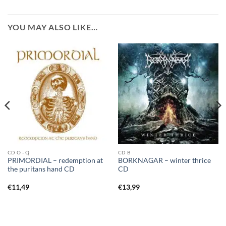
YOU MAY ALSO LIKE…
CD O - Q
CD B
PRIMORDIAL – redemption at
BORKNAGAR – winter thrice
the puritans hand CD
CD
€
11,49
€
13,99