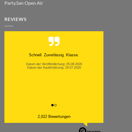
Party.San Open Air
REVIEWS
Moinsen, hat alles super geklappt. Danke ans
Team und weiter so.
Datum der Veröffentlichung: 05.08.2026
Datum der Kauferfahrung: 26.07.2026
2,022 Bewertungen