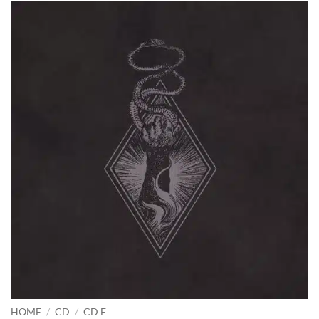
HOME
/
CD
/
CD F