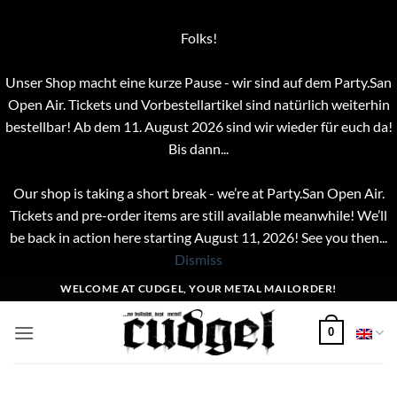
Folks!
Unser Shop macht eine kurze Pause - wir sind auf dem Party.San
Open Air. Tickets und Vorbestellartikel sind natürlich weiterhin
bestellbar! Ab dem 11. August 2026 sind wir wieder für euch da!
Bis dann...
Our shop is taking a short break - we’re at Party.San Open Air.
Tickets and pre-order items are still available meanwhile! We’ll
be back in action here starting August 11, 2026! See you then...
Dismiss
Skip
WELCOME AT CUDGEL, YOUR METAL MAILORDER!
to
content
0