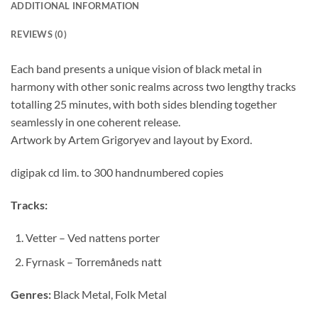
ADDITIONAL INFORMATION
REVIEWS (0)
Each band presents a unique vision of black metal in
harmony with other sonic realms across two lengthy tracks
totalling 25 minutes, with both sides blending together
seamlessly in one coherent release.
Artwork by Artem Grigoryev and layout by Exord.
digipak cd lim. to 300 handnumbered copies
Tracks:
Vetter – Ved nattens porter
Fyrnask – Torremåneds natt
Genres:
Black Metal, Folk Metal