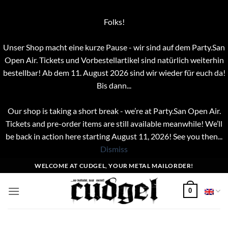
Folks!
Unser Shop macht eine kurze Pause - wir sind auf dem Party.San
Open Air. Tickets und Vorbestellartikel sind natürlich weiterhin
bestellbar! Ab dem 11. August 2026 sind wir wieder für euch da!
Bis dann...
Our shop is taking a short break - we’re at Party.San Open Air.
Tickets and pre-order items are still available meanwhile! We’ll
be back in action here starting August 11, 2026! See you then...
Dismiss
Skip
WELCOME AT CUDGEL, YOUR METAL MAILORDER!
to
content
0