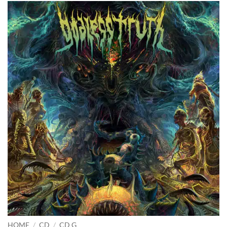
HOME
/
CD
/
CD G