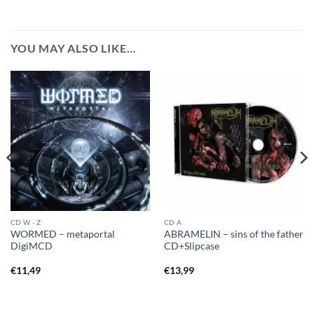
YOU MAY ALSO LIKE…
CD W - Z
CD A
WORMED – metaportal
ABRAMELIN – sins of the father
DigiMCD
CD+Slipcase
€
11,49
€
13,99