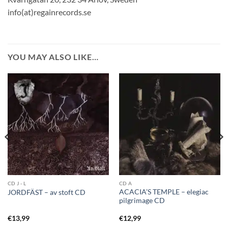
info(at)regainrecords.se
YOU MAY ALSO LIKE…
CD J - L
CD A
ACACIA’S TEMPLE – elegiac
JORDFÄST – av stoft CD
pilgrimage CD
€
13,99
€
12,99