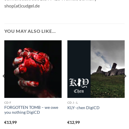
shop(at)cudgel.de
YOU MAY ALSO LIKE…
CD F
CD J - L
FORGOTTEN TOMB – we owe
KLY- chen DigiCD
you nothing DigiCD
€
13,99
€
12,99