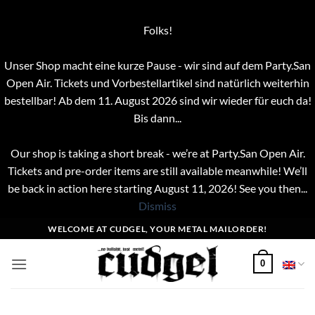
Folks!
Unser Shop macht eine kurze Pause - wir sind auf dem Party.San
Open Air. Tickets und Vorbestellartikel sind natürlich weiterhin
bestellbar! Ab dem 11. August 2026 sind wir wieder für euch da!
Bis dann...
Our shop is taking a short break - we’re at Party.San Open Air.
Tickets and pre-order items are still available meanwhile! We’ll
be back in action here starting August 11, 2026! See you then...
Dismiss
Skip
WELCOME AT CUDGEL, YOUR METAL MAILORDER!
to
content
0