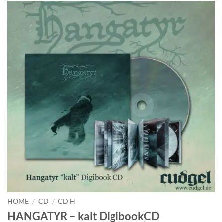
HOME
/
CD
/
CD H
HANGATYR – kalt DigibookCD