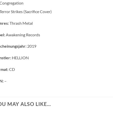
Congregation
Terror Strikes (Sacrifice Cover)
nres:
Thrash Metal
el:
Awakening Records
cheinungsjahr:
2019
stler:
HELLION
rmat:
CD
N:
–
OU MAY ALSO LIKE…