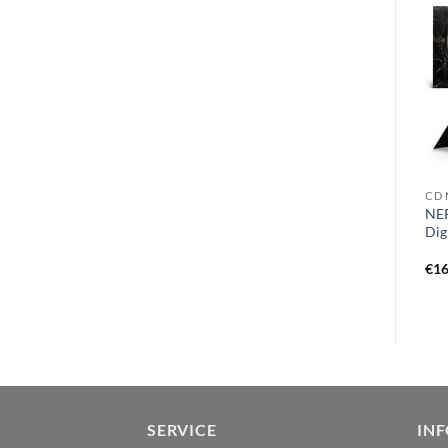
VINYL O - Q
CD D
CD 
PUTRID YELL – consuming
DETENTE – demo 1985
NER
aberration LP black
DigiMCD
Di
€
19,99
€
11,49
€
16
SERVICE
IN