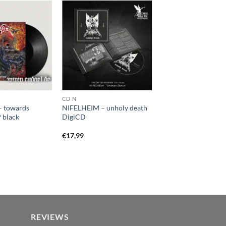
CD N
 towards
NIFELHEIM – unholy death
P black
DigiCD
€
17,99
REVIEWS