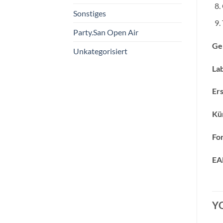
Sonstiges
Party.San Open Air
Ge
Unkategorisiert
Lab
Ers
Kün
Fo
EA
Y