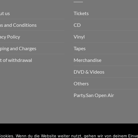
ut us
Tickets
s and Conditions
CD
acy Policy
Vinyl
ping and Charges
Tapes
t of withdrawal
Merchandise
DVD & Videos
Others
Party.San Open Air
n GmbH
ookies. Wenn du die Website weiter nutzt, gehen wir von deinem Einve
PayPal