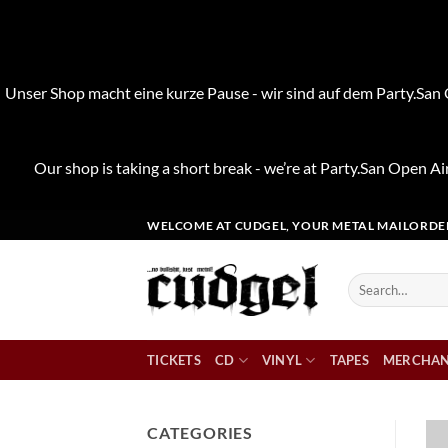
Unser Shop macht eine kurze Pause - wir sind auf dem Party.San O
Our shop is taking a short break - we’re at Party.San Open Air
Skip
WELCOME AT CUDGEL, YOUR METAL MAILORDE
to
content
Search
for:
TICKETS
CD
VINYL
TAPES
MERCHAN
CATEGORIES