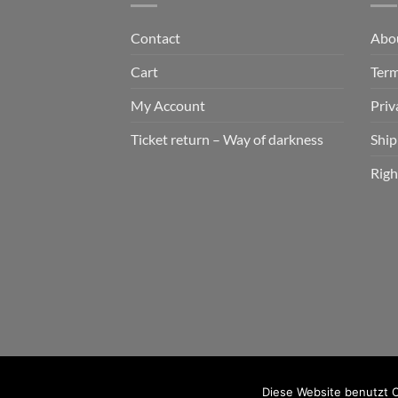
Contact
Abo
Cart
Term
My Account
Priv
Ticket return – Way of darkness
Ship
Righ
2026 © cudgel Vertrieb - a division of Party.Sa
Diese Website benutzt C