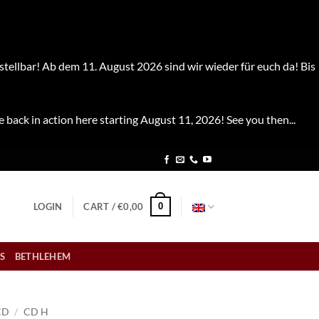
stellbar! Ab dem 11. August 2026 sind wir wieder für euch da! Bis
e back in action here starting August 11, 2026! See you then...
0
LOGIN
CART /
€
0,00
S
BETHLEHEM
CD
/
CD H