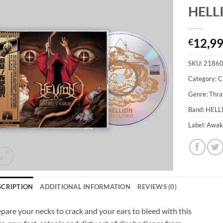
HELLI
12,9
€
SKU:
2186
Category:
C
Genre: Thra
Band: HEL
Label: Awak
SCRIPTION
ADDITIONAL INFORMATION
REVIEWS (0)
pare your necks to crack and your ears to bleed with this