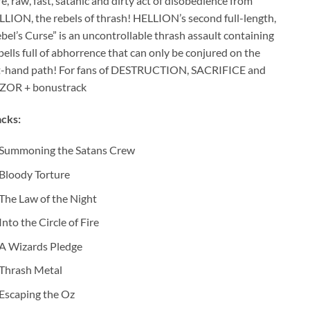
e, raw, fast, satanic and dirty act of disobedience from
LION, the rebels of thrash! HELLION’s second full-length,
bel’s Curse” is an uncontrollable thrash assault containing
pells full of abhorrence that can only be conjured on the
ft-hand path! For fans of DESTRUCTION, SACRIFICE and
ZOR + bonustrack
cks:
Summoning the Satans Crew
Bloody Torture
The Law of the Night
Into the Circle of Fire
A Wizards Pledge
Thrash Metal
Escaping the Oz