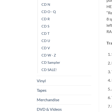
pur
CD N
HEL
CD O - Q
“Re
8 s
CD R
le
CD S
RA
CD T
CD U
Tra
CD V
CD W - Z
CD Sampler
CD SALE!
Vinyl
Tapes
Merchandise
DVD & Videos