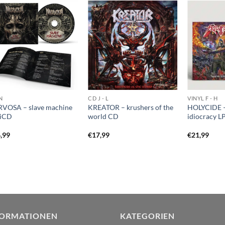
N
CD J - L
VINYL F - H
VOSA – slave machine
KREATOR – krushers of the
HOLYCIDE –
giCD
world CD
idiocracy L
,99
€
17,99
€
21,99
FORMATIONEN
KATEGORIEN