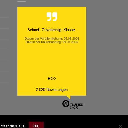
Moinsen, hat alles super geklappt.
Danke ans Team und weiter so.
Datum der Veröffentlichung: 05.08.2026
Datum der Kauferfahrung: 26.07.2026
2,020 Bewertungen
rständnis aus.
OK
Bank
Cash
Sepa
MasterCard
Visa
Sofort