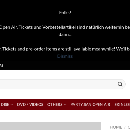
Folks!
pen Air. Tickets und Vorbestellartikel sind natürlich weiterhin be
dann...
. Tickets and pre-order items are still available meanwhile! We’ll b
Dismiss
R!
DISE
DVD / VIDEOS
OTHERS
PARTY.SAN OPEN AIR
SKINLES
HOME
/