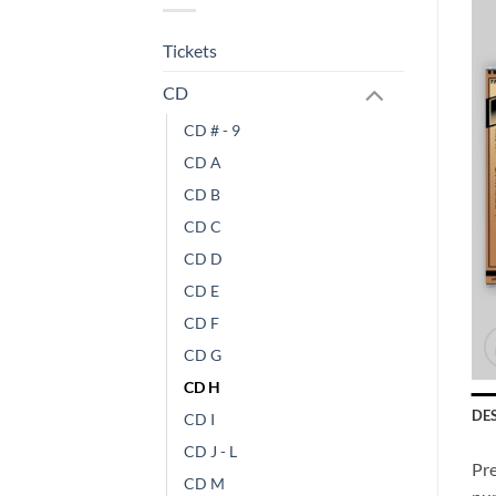
Tickets
CD
CD # - 9
CD A
CD B
CD C
CD D
CD E
CD F
CD G
CD H
DE
CD I
CD J - L
Pre
CD M