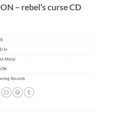
ON – rebel’s curse CD
9
08
D H
sh Metal
LION
ening Records