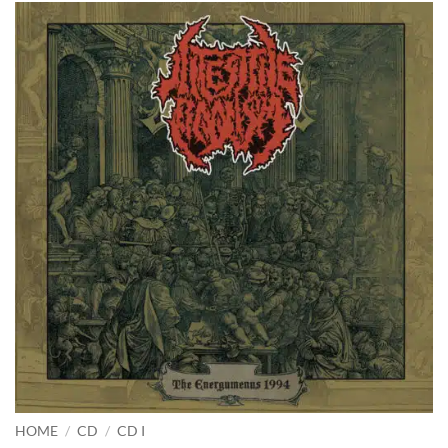
HOME
/
CD
/
CD I