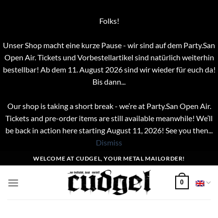
Folks!
Unser Shop macht eine kurze Pause - wir sind auf dem Party.San
Open Air. Tickets und Vorbestellartikel sind natürlich weiterhin
bestellbar! Ab dem 11. August 2026 sind wir wieder für euch da!
Bis dann...
Our shop is taking a short break - we’re at Party.San Open Air.
Tickets and pre-order items are still available meanwhile! We’ll
be back in action here starting August 11, 2026! See you then...
Dismiss
Skip
WELCOME AT CUDGEL, YOUR METAL MAILORDER!
to
content
0