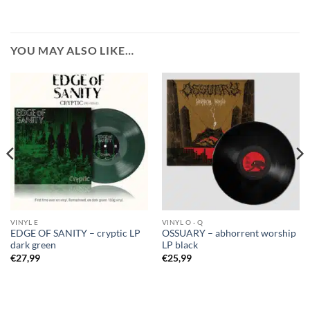
YOU MAY ALSO LIKE…
VINYL E
VINYL O - Q
EDGE OF SANITY – cryptic LP
OSSUARY – abhorrent worship
dark green
LP black
€
27,99
€
25,99