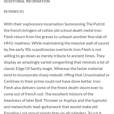
ADDITIONAL INFORMATION
REVIEWS (0)
With their sophomore incarnation Summoning The Putrid
the french bringers of rotten old school death metal Iron
Flesh return from the graves to unleash another fine slab of
HM2-madness. While maintaining the massive wall of sound
by the early 90s scandinavian overlords Iron Flesh is not
willing to go down as merely tribute to ancient times. They
display an amazingly varied songwriting that reminds a lot of
classic Edge Of Sanity magic. Whereas the faster material
tend to incorporate sharp melodic riffing that Unanimated or
Centinex in their prime could not have done better, Iron
Flesh also delivers some of the finest death-doom ever to
come out of french soil. The excellent mixture of the
heaviness of later Bolt Thrower or Asphyx and the hypnotic
and melancholic lead-guitarwork that would make old
Paradise Lost proud simply fires on all cylinders. To cut it