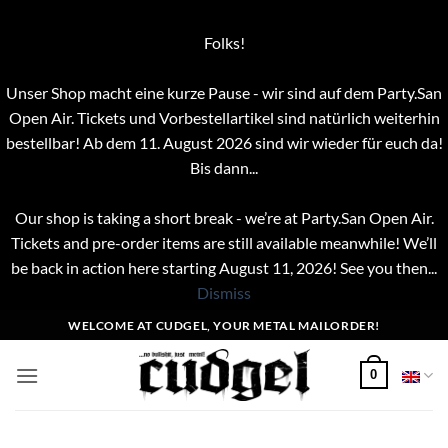
Folks!
Unser Shop macht eine kurze Pause - wir sind auf dem Party.San
Open Air. Tickets und Vorbestellartikel sind natürlich weiterhin
bestellbar! Ab dem 11. August 2026 sind wir wieder für euch da!
Bis dann...
Our shop is taking a short break - we’re at Party.San Open Air.
Tickets and pre-order items are still available meanwhile! We’ll
be back in action here starting August 11, 2026! See you then...
Dismiss
Skip
WELCOME AT CUDGEL, YOUR METAL MAILORDER!
to
content
0