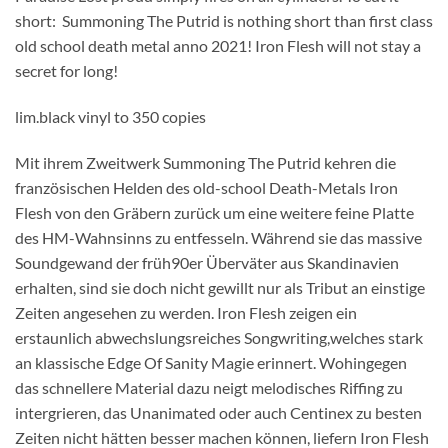
short:  Summoning The Putrid is nothing short than first class
old school death metal anno 2021! Iron Flesh will not stay a
secret for long!
lim.black vinyl to 350 copies
Mit ihrem Zweitwerk Summoning The Putrid kehren die
französischen Helden des old-school Death-Metals Iron
Flesh von den Gräbern zurück um eine weitere feine Platte
des HM-Wahnsinns zu entfesseln. Während sie das massive
Soundgewand der früh90er Überväter aus Skandinavien
erhalten, sind sie doch nicht gewillt nur als Tribut an einstige
Zeiten angesehen zu werden. Iron Flesh zeigen ein
erstaunlich abwechslungsreiches Songwriting,welches stark
an klassische Edge Of Sanity Magie erinnert. Wohingegen
das schnellere Material dazu neigt melodisches Riffing zu
intergrieren, das Unanimated oder auch Centinex zu besten
Zeiten nicht hätten besser machen können, liefern Iron Flesh