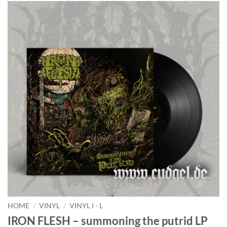
HOME
/
VINYL
/
VINYL I - L
IRON FLESH – summoning the putrid LP