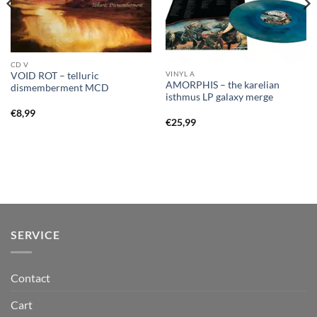
CD V
VINYL A
VOID ROT – telluric
AMORPHIS – the karelian
dismemberment MCD
isthmus LP galaxy merge
€
8,99
€
25,99
SERVICE
Contact
Cart