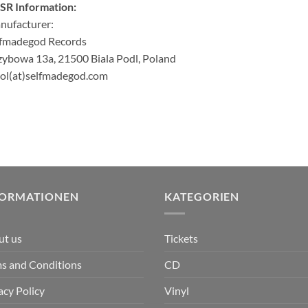
SR Information:
nufacturer:
lfmadegod Records
ybowa 13a, 21500 Biala Podl, Poland
ol(at)selfmadegod.com
FORMATIONEN
KATEGORIEN
ut us
Tickets
s and Conditions
CD
acy Policy
Vinyl