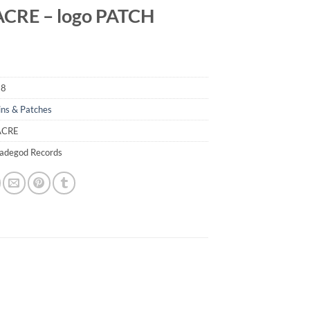
CRE – logo PATCH
68
ins & Patches
ACRE
madegod Records