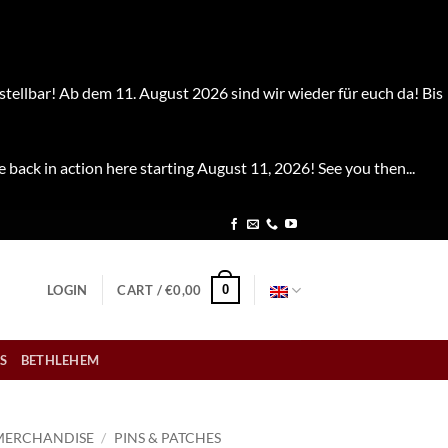
stellbar! Ab dem 11. August 2026 sind wir wieder für euch da! Bis
e back in action here starting August 11, 2026! See you then...
0
LOGIN
CART /
€
0,00
S
BETHLEHEM
MERCHANDISE
/
PINS & PATCHES