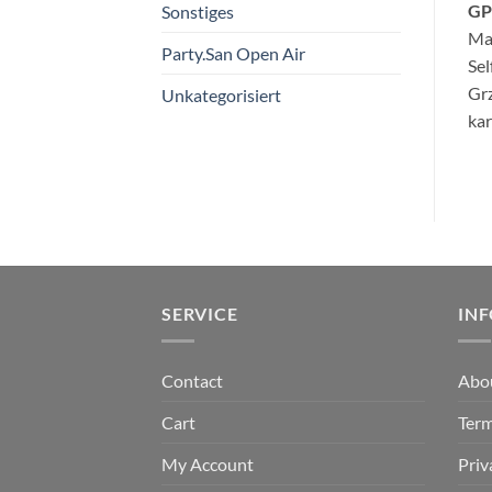
GP
Sonstiges
Ma
Party.San Open Air
Se
Grz
Unkategorisiert
kar
SERVICE
IN
Contact
Abo
Cart
Term
My Account
Priv