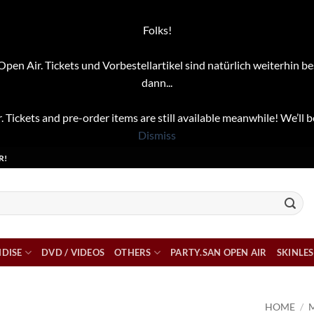
Folks!
pen Air. Tickets und Vorbestellartikel sind natürlich weiterhin be
dann...
. Tickets and pre-order items are still available meanwhile! We’ll b
Dismiss
R!
DISE
DVD / VIDEOS
OTHERS
PARTY.SAN OPEN AIR
SKINLES
HOME
/