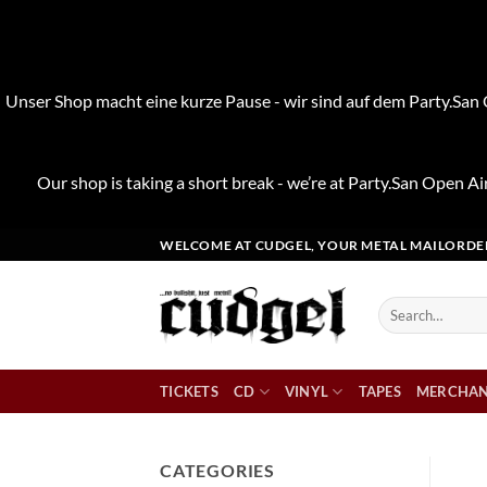
Unser Shop macht eine kurze Pause - wir sind auf dem Party.San O
Our shop is taking a short break - we’re at Party.San Open Air
Skip
WELCOME AT CUDGEL, YOUR METAL MAILORDE
to
content
Search
for:
TICKETS
CD
VINYL
TAPES
MERCHAN
CATEGORIES