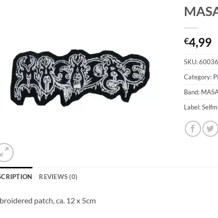
MASA
4,99
€
SKU:
6003
Category:
P
Band: MAS
Label: Self
SCRIPTION
REVIEWS (0)
roidered patch, ca. 12 x 5cm