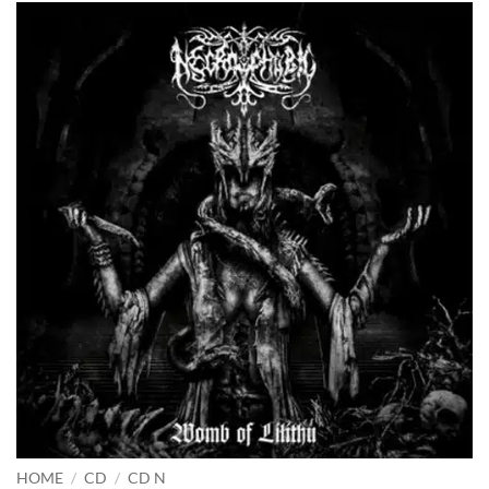
HOME
/
CD
/
CD N