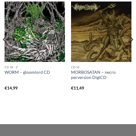
CD W - Z
CD M
MORBOSATAN – necro
WORM – gloomlord CD
perversion DigiCD
€
14,99
€
11,49