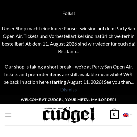
Folks!
Unser Shop macht eine kurze Pause - wir sind auf dem Party.San
Open Air. Tickets und Vorbestellartikel sind natürlich weiterhin
bestellbar! Ab dem 11. August 2026 sind wir wieder für euch da!
Bis dann...
Our shop is taking a short break - we’re at Party.San Open Air.
Tickets and pre-order items are still available meanwhile! We’ll
be back in action here starting August 11, 2026! See you then...
Dismiss
Skip
WELCOME AT CUDGEL, YOUR METAL MAILORDER!
to
content
0