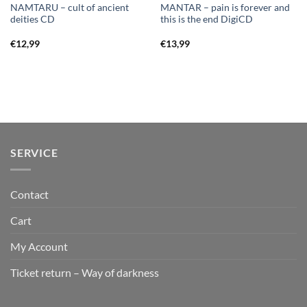
NAMTARU – cult of ancient
MANTAR – pain is forever and
deities CD
this is the end DigiCD
€
12,99
€
13,99
SERVICE
Contact
Cart
My Account
Ticket return – Way of darkness