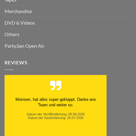
Merchandise
DVD & Videos
Others
Party.San Open Air
REVIEWS
Moinsen, hat alles super geklappt. Danke ans
Team und weiter so.
Datum der Veröffentlichung: 05.08.2026
Datum der Kauferfahrung: 26.07.2026