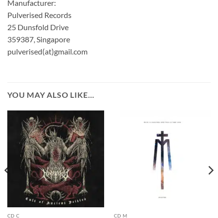
Manufacturer:
Pulverised Records
25 Dunsfold Drive
359387, Singapore
pulverised(at)gmail.com
YOU MAY ALSO LIKE…
CD C
CD M