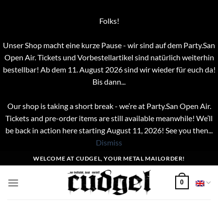
Folks!
Unser Shop macht eine kurze Pause - wir sind auf dem Party.San
Open Air. Tickets und Vorbestellartikel sind natürlich weiterhin
bestellbar! Ab dem 11. August 2026 sind wir wieder für euch da!
Bis dann...
Our shop is taking a short break - we’re at Party.San Open Air.
Tickets and pre-order items are still available meanwhile! We’ll
be back in action here starting August 11, 2026! See you then...
Dismiss
Skip
WELCOME AT CUDGEL, YOUR METAL MAILORDER!
to
content
0