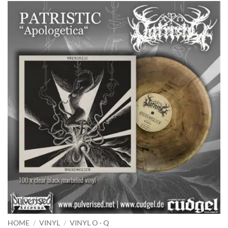
HOME
/
VINYL
/
VINYL O - Q