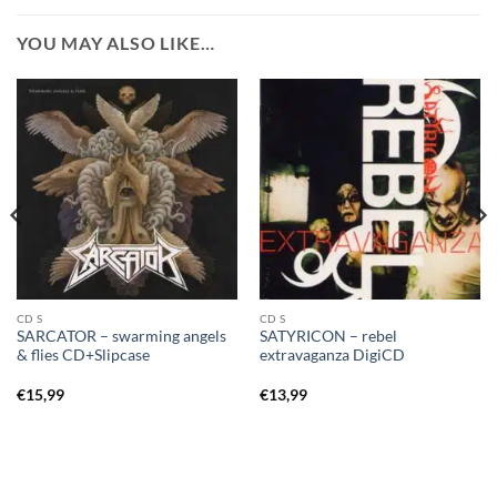
YOU MAY ALSO LIKE…
CD S
CD S
SARCATOR – swarming angels
SATYRICON – rebel
& flies CD+Slipcase
extravaganza DigiCD
€
15,99
€
13,99