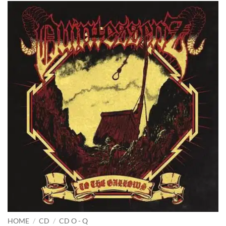
HOME
/
CD
/
CD O - Q