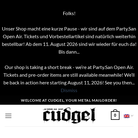
Folks!
Unser Shop macht eine kurze Pause - wir sind auf dem Party.San
Open Air. Tickets und Vorbestellartikel sind natürlich weiterhin
bestellbar! Ab dem 11. August 2026 sind wir wieder für euch da!
Bis dann...
Our shop is taking a short break - we’re at Party.San Open Air.
Tickets and pre-order items are still available meanwhile! We’ll
be back in action here starting August 11, 2026! See you then...
Dismiss
Skip
WELCOME AT CUDGEL, YOUR METAL MAILORDER!
to
content
0