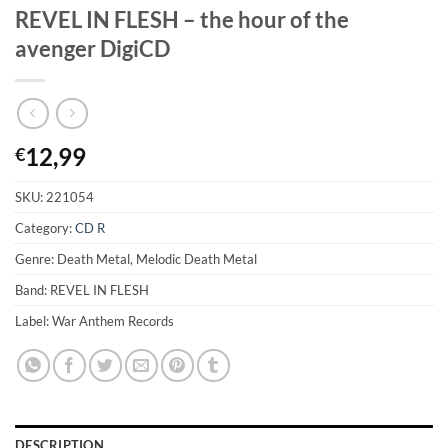
REVEL IN FLESH – the hour of the
avenger DigiCD
12,99
€
SKU:
221054
Category:
CD R
Genre: Death Metal, Melodic Death Metal
Band: REVEL IN FLESH
Label: War Anthem Records
DESCRIPTION