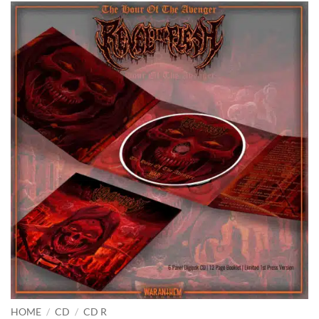
HOME
/
CD
/
CD R