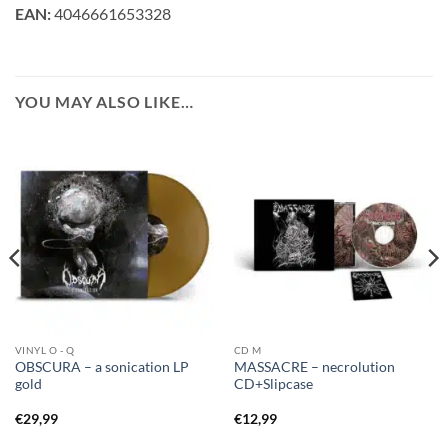
EAN:
4046661653328
YOU MAY ALSO LIKE…
VINYL O - Q
CD M
OBSCURA – a sonication LP
MASSACRE – necrolution
gold
CD+Slipcase
€
29,99
€
12,99