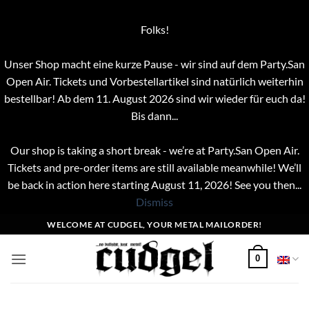
Folks!
Unser Shop macht eine kurze Pause - wir sind auf dem Party.San
Open Air. Tickets und Vorbestellartikel sind natürlich weiterhin
bestellbar! Ab dem 11. August 2026 sind wir wieder für euch da!
Bis dann...
Our shop is taking a short break - we’re at Party.San Open Air.
Tickets and pre-order items are still available meanwhile! We’ll
be back in action here starting August 11, 2026! See you then...
Dismiss
Skip
WELCOME AT CUDGEL, YOUR METAL MAILORDER!
to
content
0