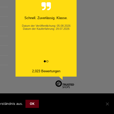
Moinsen, hat alles super geklappt.
Danke ans Team und weiter so.
Datum der Veröffentlichung: 05.08.2026
Datum der Kauferfahrung: 26.07.2026
2,023 Bewertungen
rständnis aus.
OK
Bank
Cash
Sepa
MasterCard
Visa
Sofort
Transfer
On