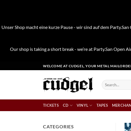
Unser Shop macht eine kurze Pause - wir sind auf dem Party.San O
Our shop is taking a short break - we’re at Party.San Open Air
Skip
WELCOME AT CUDGEL, YOUR METAL MAILORDE
to
content
Search
for:
TICKETS
CD
VINYL
TAPES
MERCHAN
CATEGORIES