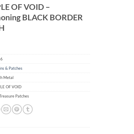
LE OF VOID –
oning BLACK BORDER
H
26
ins & Patches
th Metal
PLE OF VOID
 Treasure Patches