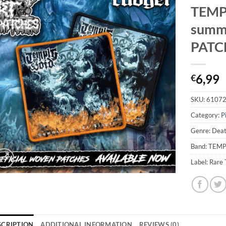
TEMP
summ
PATC
6,99
€
SKU:
6107
Category:
P
Genre: Dea
Band: TEM
Label: Rare
SCRIPTION
ADDITIONAL INFORMATION
REVIEWS (0)