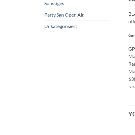
Sonstiges
BL
Party.San Open Air
off
Unkategorisiert
Ge
GP
Ma
Rar
Mai
63
rar
Y