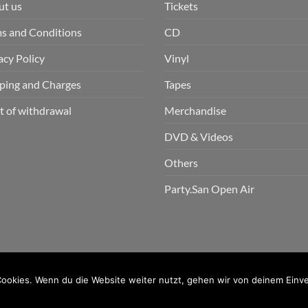
ut us
Tickets
s and Conditions
CD
acy Policy
Vinyl
ping and Charges
Tapes
t of withdrawal
Merchandise
DVD & Videos
Others
Party.San Open Air
n GmbH
ookies. Wenn du die Website weiter nutzt, gehen wir von deinem Einve
PayPal