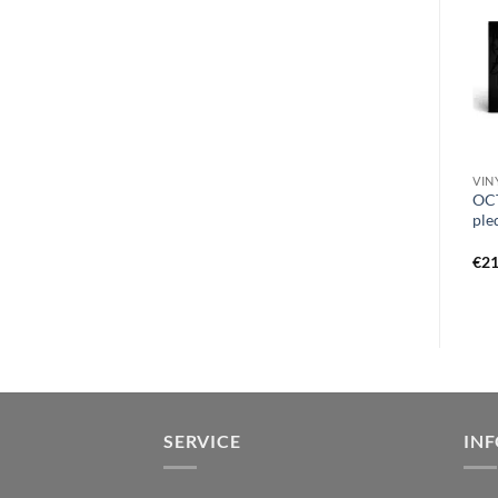
TAPES
CD U
VIN
FOETOREM – incongruous
UNLEASHED – fire upon
OCT
forms of evergrowng rot
your lands DigiCD
ple
TAPE orange
€
9,99
€
16,99
€
21
SERVICE
IN