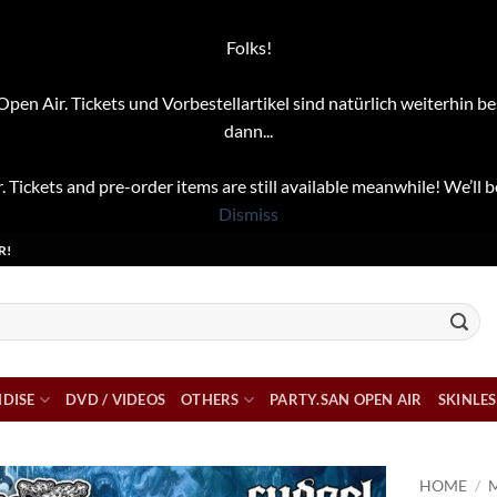
Folks!
pen Air. Tickets und Vorbestellartikel sind natürlich weiterhin be
dann...
. Tickets and pre-order items are still available meanwhile! We’ll b
Dismiss
R!
DISE
DVD / VIDEOS
OTHERS
PARTY.SAN OPEN AIR
SKINLES
HOME
/