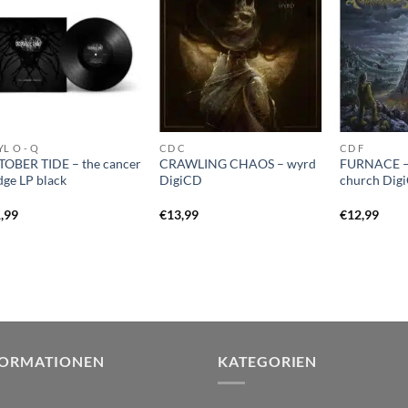
YL O - Q
CD C
CD F
OBER TIDE – the cancer
CRAWLING CHAOS – wyrd
FURNACE – 
dge LP black
DigiCD
church Dig
,99
€
13,99
€
12,99
FORMATIONEN
KATEGORIEN