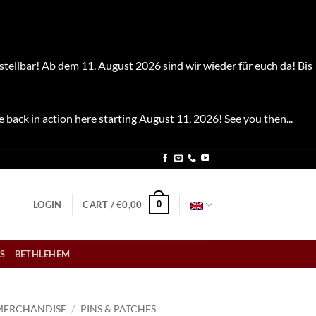
stellbar! Ab dem 11. August 2026 sind wir wieder für euch da! Bis
e back in action here starting August 11, 2026! See you then...
0
LOGIN
CART /
€
0,00
S
BETHLEHEM
MERCHANDISE
/
PINS & PATCHES