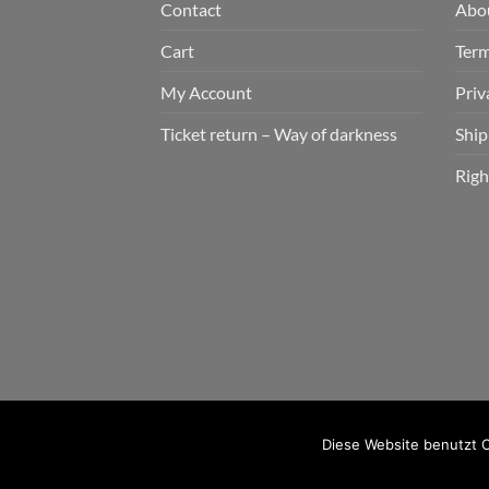
Contact
Abo
Cart
Term
My Account
Priv
Ticket return – Way of darkness
Ship
Righ
2026 © cudgel Vertrieb - a division of Party.Sa
Diese Website benutzt C