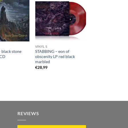
VINYL S
black stone
STABBING – eon of
iCD
obscenity LP red black
marbled
€
28,99
REVIEWS