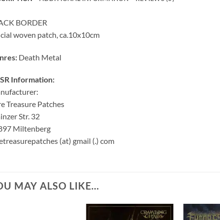
ACK BORDER
icial woven patch, ca.10x10cm
nres:
Death Metal
SR Information:
nufacturer:
e Treasure Patches
nzer Str. 32
897 Miltenberg
etreasurepatches (at) gmail (.) com
OU MAY ALSO LIKE…