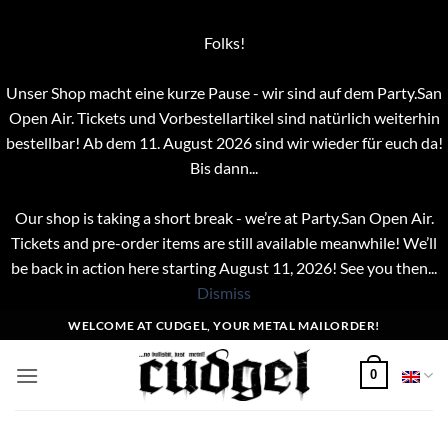
Folks!
Unser Shop macht eine kurze Pause - wir sind auf dem Party.San
Open Air. Tickets und Vorbestellartikel sind natürlich weiterhin
bestellbar! Ab dem 11. August 2026 sind wir wieder für euch da!
Bis dann...
Our shop is taking a short break - we’re at Party.San Open Air.
Tickets and pre-order items are still available meanwhile! We’ll
be back in action here starting August 11, 2026! See you then...
Dismiss
Skip
WELCOME AT CUDGEL, YOUR METAL MAILORDER!
to
content
0