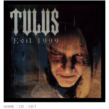
HOME
/
CD
/
CD T