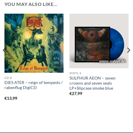
YOU MAY ALSO LIKE…
VINYL S
SULPHUR AEON – seven
CD D
DIES ATER – reign of tempests /
crowns and seven seals
rabenflug DigiCD
LP+Slipcase smoke blue
€
27,99
€
13,99