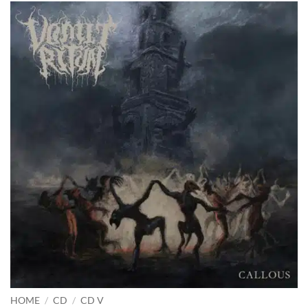
HOME
/
CD
/
CD V