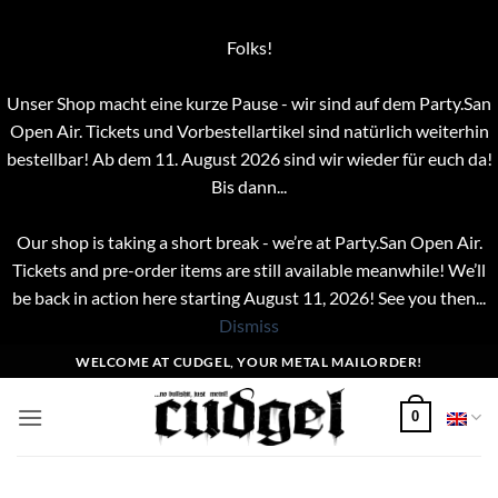
Folks!
Unser Shop macht eine kurze Pause - wir sind auf dem Party.San
Open Air. Tickets und Vorbestellartikel sind natürlich weiterhin
bestellbar! Ab dem 11. August 2026 sind wir wieder für euch da!
Bis dann...
Our shop is taking a short break - we’re at Party.San Open Air.
Tickets and pre-order items are still available meanwhile! We’ll
be back in action here starting August 11, 2026! See you then...
Dismiss
Skip
WELCOME AT CUDGEL, YOUR METAL MAILORDER!
to
content
0