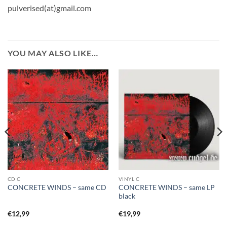
pulverised(at)gmail.com
YOU MAY ALSO LIKE…
CD C
VINYL C
CONCRETE WINDS – same LP
CONCRETE WINDS – same CD
black
€
12,99
€
19,99