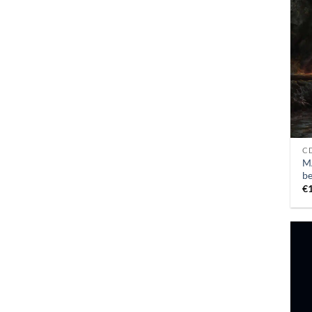
C
M
be
€