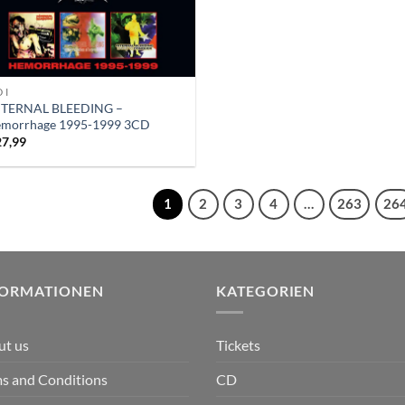
 I
NTERNAL BLEEDING –
emorrhage 1995-1999 3CD
27,99
1
2
3
4
…
263
26
FORMATIONEN
KATEGORIEN
ut us
Tickets
s and Conditions
CD