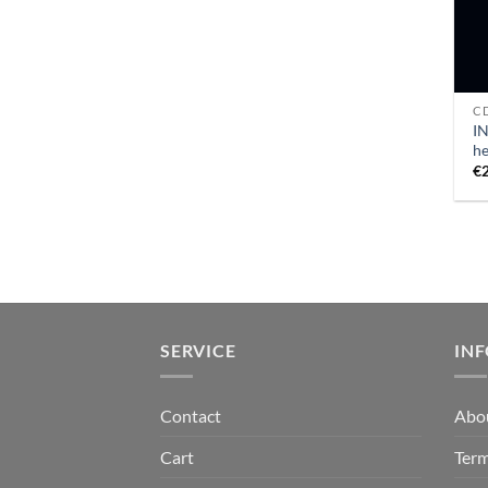
CD
I
h
€
SERVICE
IN
Contact
Abo
Cart
Term