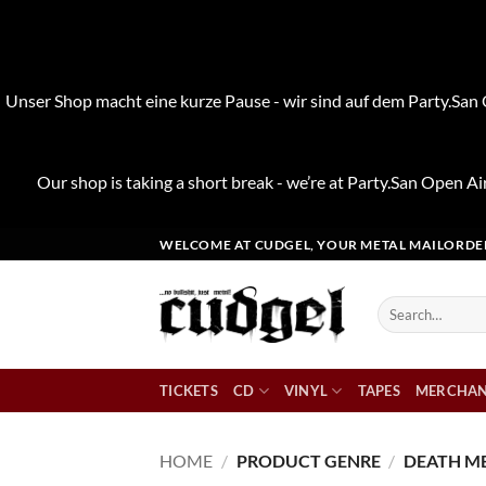
Unser Shop macht eine kurze Pause - wir sind auf dem Party.San O
Our shop is taking a short break - we’re at Party.San Open Air
Skip
WELCOME AT CUDGEL, YOUR METAL MAILORDE
to
content
Search
for:
TICKETS
CD
VINYL
TAPES
MERCHAN
HOME
/
PRODUCT GENRE
/
DEATH M