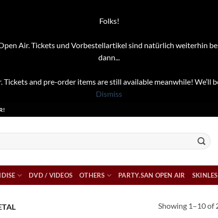
Folks!
pen Air. Tickets und Vorbestellartikel sind natürlich weiterhin be
dann...
. Tickets and pre-order items are still available meanwhile! We’ll b
Dismiss
R!
DISE
DVD / VIDEOS
OTHERS
PARTY.SAN OPEN AIR
SKINLES
Showing 1–10 of 
ETAL