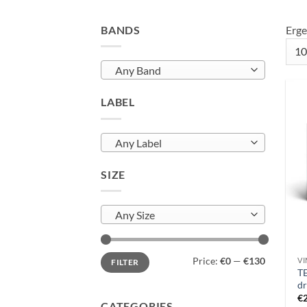
BANDS
Erge
Any Band
LABEL
Any Label
SIZE
Any Size
Min
Max
Price:
€0
—
€130
VI
FILTER
price
price
T
dr
€
CATEGORIES