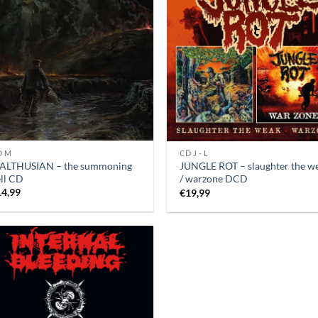
D M
CD J - L
ALTHUSIAN – the summoning
JUNGLE ROT – slaughter the w
ll CD
/ warzone DCD
14,99
€
19,99