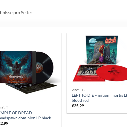
bnisse pro Seite:
VINYL I - L
LEFT TO DIE – initium mortis L
blood red
€
25,99
NYL T
EMPLE OF DREAD –
eadspawn dominion LP black
22,99