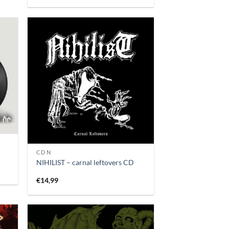
CD N
NIHILIST – carnal leftovers CD
€
14,99