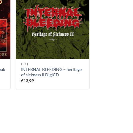
CD I
eak
INTERNAL BLEEDING – heritage
of sickness II DigiCD
€
13,99