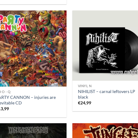
VINYL N
NIHILIST – carnal leftovers LP
 O - Q
black
ARTY CANNON – injuries are
evitable CD
€
24,99
13,99