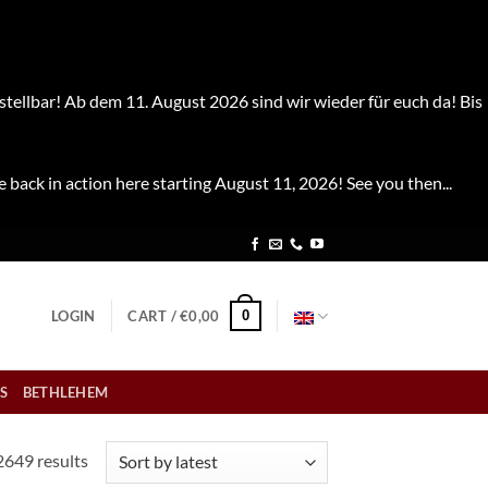
stellbar! Ab dem 11. August 2026 sind wir wieder für euch da! Bis
e back in action here starting August 11, 2026! See you then...
0
LOGIN
CART /
€
0,00
S
BETHLEHEM
Sorted
2649 results
by