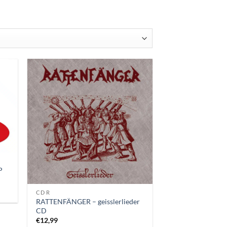
latest
P
CD R
RATTENFÄNGER – geisslerlieder
CD
€
12,99