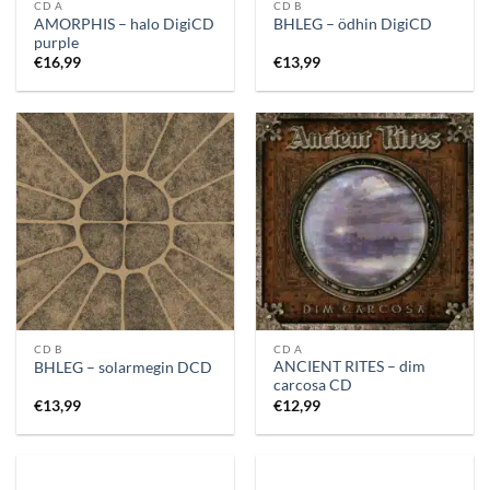
CD A
CD B
AMORPHIS – halo DigiCD
BHLEG – ödhin DigiCD
purple
€
16,99
€
13,99
CD B
CD A
ANCIENT RITES – dim
BHLEG – solarmegin DCD
carcosa CD
€
13,99
€
12,99