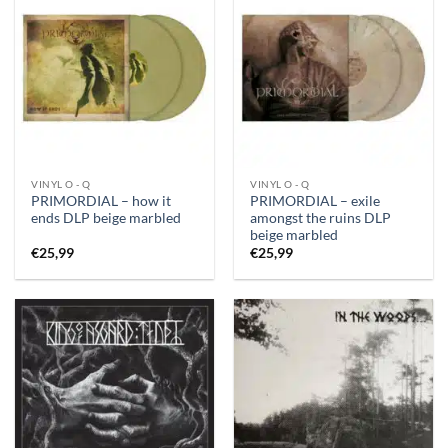
VINYL O - Q
VINYL O - Q
PRIMORDIAL – how it
PRIMORDIAL – exile
ends DLP beige marbled
amongst the ruins DLP
beige marbled
€
25,99
€
25,99