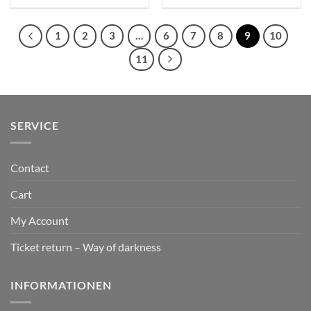
1
2
3
…
6
7
8
9
10
11
SERVICE
Contact
Cart
My Account
Ticket return – Way of darkness
INFORMATIONEN