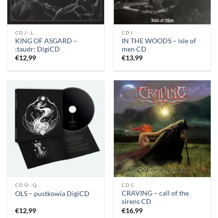
CD J - L
CD I
KING OF ASGARD –
IN THE WOODS – isle of
:taudr: DigiCD
men CD
€
12,99
€
13,99
CD O - Q
CD C
CRAVING – call of the
OLS – pustkowia DigiCD
sirens CD
€
12,99
€
16,99