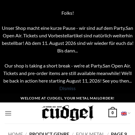
Folks!
Unser Shop macht eine kurze Pause - wir sind auf dem Party.San
Open Air. Tickets und Vorbestellartikel sind natürlich weiterhin
bestellbar! Ab dem 11. August 2026 sind wir wieder für euch da!
Bis dann...
Our shop is taking a short break - we’re at Party.San Open Air.
Tickets and pre-order items are still available meanwhile! We’ll
be back in action here starting August 11, 2026! See you then...
Dismiss
Skip
WELCOME AT CUDGEL, YOUR METAL MAILORDER!
to
content
0
HOME
/
PRODUCT GENRE
/
FOLK METAL
/
PAGE 9