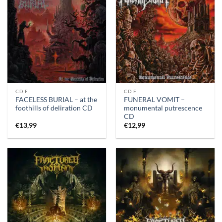
CD F
CD F
FACELESS BURIAL – at the
FUNERAL VOMIT –
foothills of deliration CD
monumental putrescence
CD
€
13,99
€
12,99