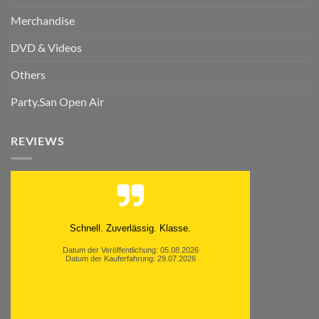
Merchandise
DVD & Videos
Others
Party.San Open Air
REVIEWS
Moinsen, hat alles super geklappt. Danke ans
Team und weiter so.
Datum der Veröffentlichung: 05.08.2026
Datum der Kauferfahrung: 26.07.2026