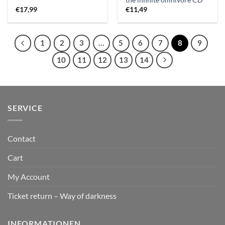
the infinite omnivore CD
€
17,99
€
11,49
1
2
3
…
5
6
7
8
9
10
11
12
13
14
SERVICE
Contact
Cart
My Account
Ticket return – Way of darkness
INFORMATIONEN