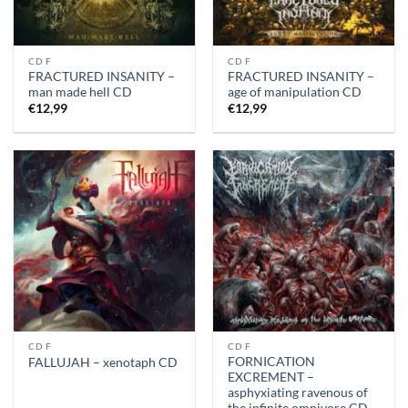
CD F
CD F
FRACTURED INSANITY –
FRACTURED INSANITY –
man made hell CD
age of manipulation CD
€
12,99
€
12,99
CD F
CD F
FORNICATION
FALLUJAH – xenotaph CD
EXCREMENT –
asphyxiating ravenous of