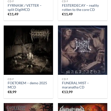
CD F
CD F
FYRNASK / VETTER –
FESTERDECAY – reality
split DigiMCD
rotten to the core CD
€
11,49
€
11,49
CD F
CD F
FOETOREM – demo 2025
FUNERAL MIST –
MCD
maranatha CD
€
8,99
€
13,99