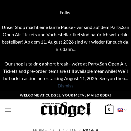
Folks!
Unser Shop macht eine kurze Pause - wir sind auf dem Party.San
Open Air. Tickets und Vorbestellartikel sind natürlich weiterhin
bestellbar! Ab dem 11. August 2026 sind wir wieder für euch da!
Bis dann...
Our shop is taking a short break - we’re at Party.San Open Air.
Tickets and pre-order items are still available meanwhile! We’ll
be back in action here starting August 11, 2026! See you then...
Dismiss
Skip
WELCOME AT CUDGEL, YOUR METAL MAILORDER!
to
content
0
HOME
/
CD
/
CD F
/
PAGE 8