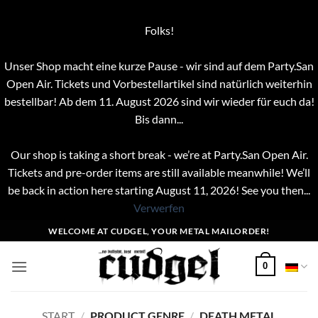
Folks!
Unser Shop macht eine kurze Pause - wir sind auf dem Party.San
Open Air. Tickets und Vorbestellartikel sind natürlich weiterhin
bestellbar! Ab dem 11. August 2026 sind wir wieder für euch da!
Bis dann...
Our shop is taking a short break - we’re at Party.San Open Air.
Tickets and pre-order items are still available meanwhile! We’ll
be back in action here starting August 11, 2026! See you then...
Verwerfen
Zum
WELCOME AT CUDGEL, YOUR METAL MAILORDER!
Inhalt
springen
0
START
/
PRODUCT GENRE
/
DEATH METAL