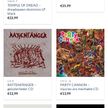
VINYL T
TEMPLE OF DREAD –
€
25,99
dreadspawn dominion LP
black
€
22,99
CD R
CD O - Q
RATTENFÄNGER –
PARTY CANNON –
geisslerlieder CD
injuries are inevitable CD
€
12,99
€
13,99