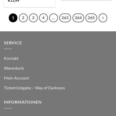
€
13,99
1
2
3
4
…
263
264
265
SERVICE
Kontakt
Warenkorb
Mein Account
Ticketrückgabe – Way of Darkness
INFORMATIONEN