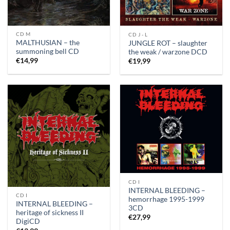
CD M
CD J - L
MALTHUSIAN – the
JUNGLE ROT – slaughter
summoning bell CD
the weak / warzone DCD
€
14,99
€
19,99
CD I
INTERNAL BLEEDING –
CD I
hemorrhage 1995-1999
INTERNAL BLEEDING –
3CD
heritage of sickness II
€
27,99
DigiCD