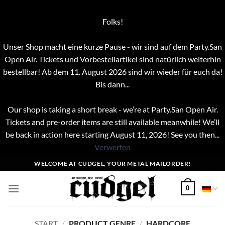
Folks!
Unser Shop macht eine kurze Pause - wir sind auf dem Party.San
Open Air. Tickets und Vorbestellartikel sind natürlich weiterhin
bestellbar! Ab dem 11. August 2026 sind wir wieder für euch da!
Bis dann...
Our shop is taking a short break - we’re at Party.San Open Air.
Tickets and pre-order items are still available meanwhile! We’ll
be back in action here starting August 11, 2026! See you then...
Verwerfen
Zum
WELCOME AT CUDGEL, YOUR METAL MAILORDER!
Inhalt
springen
0
START
/
PRODUCT GENRE
/
HARDCORE