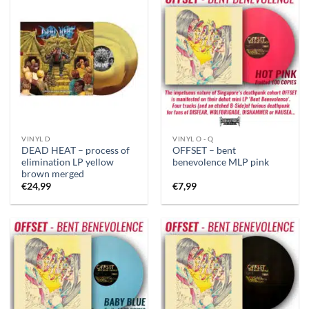
VINYL D
VINYL O - Q
DEAD HEAT – process of
OFFSET – bent
elimination LP yellow
benevolence MLP pink
brown merged
€
24,99
€
7,99