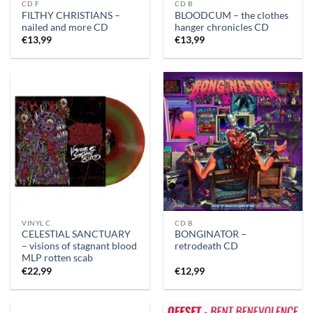
CD F
CD B
FILTHY CHRISTIANS –
BLOODCUM – the clothes
nailed and more CD
hanger chronicles CD
€
13,99
€
13,99
VINYL C
CD B
CELESTIAL SANCTUARY
BONGINATOR –
– visions of stagnant blood
retrodeath CD
MLP rotten scab
€
22,99
€
12,99