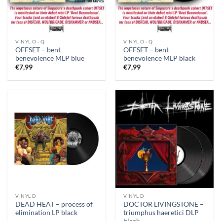
VINYL O - Q
VINYL O - Q
OFFSET – bent
OFFSET – bent
benevolence MLP blue
benevolence MLP black
€
7,99
€
7,99
VINYL D
VINYL D
DEAD HEAT – process of
DOCTOR LIVINGSTONE –
elimination LP black
triumphus haeretici DLP