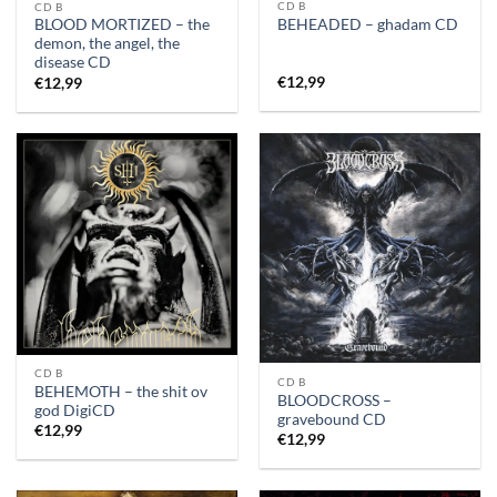
CD B
CD B
BEHEADED – ghadam CD
BLOOD MORTIZED – the
demon, the angel, the
disease CD
€
12,99
€
12,99
CD B
CD B
BEHEMOTH – the shit ov
BLOODCROSS –
god DigiCD
gravebound CD
€
12,99
€
12,99