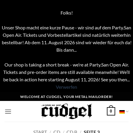
Folks!
Unser Shop macht eine kurze Pause - wir sind auf dem Party.San
Open Air. Tickets und Vorbestellartikel sind natürlich weiterhin
bestellbar! Ab dem 11. August 2026 sind wir wieder für euch da!
Bis dann...
Our shop is taking a short break - we’re at Party.San Open Air.
Tickets and pre-order items are still available meanwhile! We’ll
be back in action here starting August 11, 2026! See you then...
Verwerfen
Zum
WELCOME AT CUDGEL, YOUR METAL MAILORDER!
Inhalt
springen
0
START
/
CD
/
CD B
/
SEITE 3