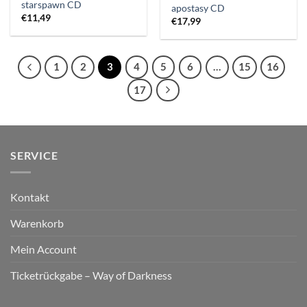
starspawn CD
apostasy CD
€
11,49
€
17,99
1
2
3
4
5
6
…
15
16
17
SERVICE
Kontakt
Warenkorb
Mein Account
Ticketrückgabe – Way of Darkness