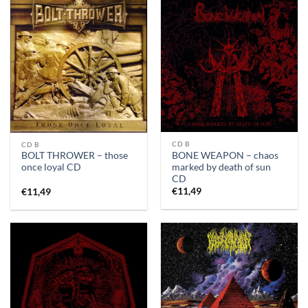
CD B
CD B
BONE WEAPON – chaos
BOLT THROWER – those
marked by death of sun
once loyal CD
CD
€
11,49
€
11,49