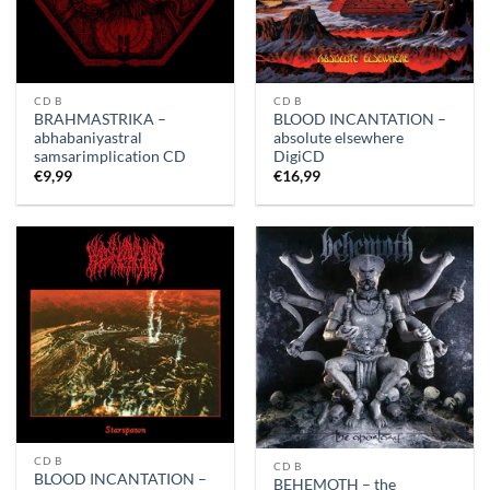
CD B
CD B
BRAHMASTRIKA –
BLOOD INCANTATION –
abhabaniyastral
absolute elsewhere
samsarimplication CD
DigiCD
€
9,99
€
16,99
CD B
CD B
BLOOD INCANTATION –
BEHEMOTH – the