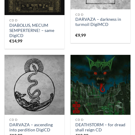
CD D
DARVAZA – darkness in
CD D
turmoil DigiMCD
DIABOLUS, MECUM
SEMPERTERNE! – same
€
9,99
DigiCD
€
14,99
CD D
CD D
DARVAZA – ascending
DEATHSTORM – for dread
into perdition DigiCD
shall reign CD