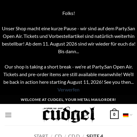
Folks!
Unser Shop macht eine kurze Pause - wir sind auf dem Party.San
Open Air. Tickets und Vorbestellartikel sind natürlich weiterhin
bestellbar! Ab dem 11. August 2026 sind wir wieder für euch da!
Bis dann...
Our shop is taking a short break - we’re at Party.San Open Air.
Tickets and pre-order items are still available meanwhile! We’ll
be back in action here starting August 11, 2026! See you then...
Verwerfen
Zum
WELCOME AT CUDGEL, YOUR METAL MAILORDER!
Inhalt
springen
0
START
/
CD
/
CD D
/
SEITE 4