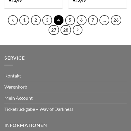
€
13,99
€
12,99
1
2
3
4
5
6
7
…
26
27
28
SERVICE
Kontakt
Warenkorb
Mein Account
Ticketrückgabe – Way of Darkness
INFORMATIONEN