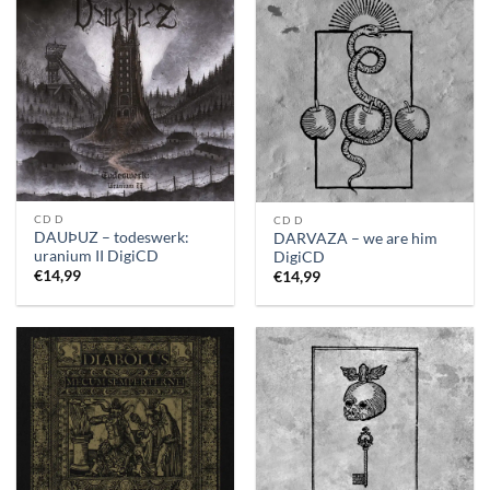
CD D
CD D
DAUÞUZ – todeswerk:
DARVAZA – we are him
uranium II DigiCD
DigiCD
€
14,99
€
14,99