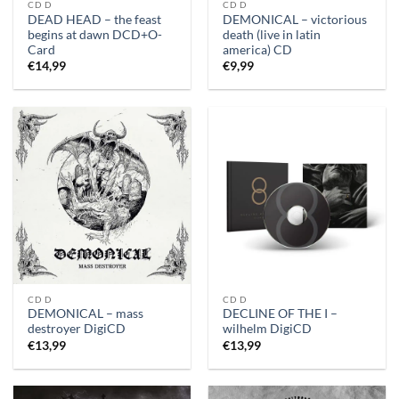
CD D
CD D
DEAD HEAD – the feast
DEMONICAL – victorious
begins at dawn DCD+O-
death (live in latin
Card
america) CD
€
14,99
€
9,99
CD D
CD D
DEMONICAL – mass
DECLINE OF THE I –
destroyer DigiCD
wilhelm DigiCD
€
13,99
€
13,99