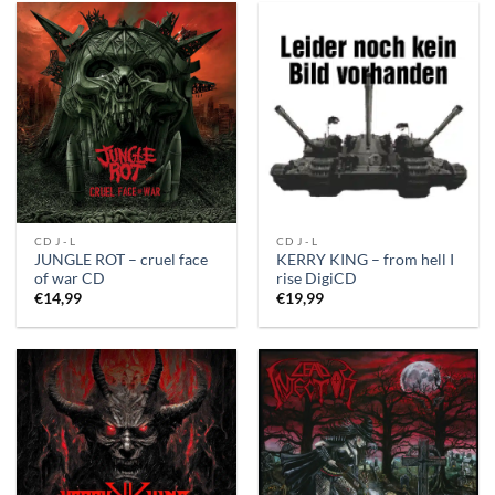
CD J - L
CD J - L
JUNGLE ROT – cruel face
KERRY KING – from hell I
of war CD
rise DigiCD
€
14,99
€
19,99