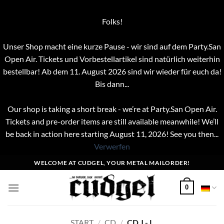
Folks!
Unser Shop macht eine kurze Pause - wir sind auf dem Party.San
Open Air. Tickets und Vorbestellartikel sind natürlich weiterhin
bestellbar! Ab dem 11. August 2026 sind wir wieder für euch da!
Bis dann...
Our shop is taking a short break - we’re at Party.San Open Air.
Tickets and pre-order items are still available meanwhile! We’ll
be back in action here starting August 11, 2026! See you then...
Verwerfen
Zum
WELCOME AT CUDGEL, YOUR METAL MAILORDER!
Inhalt
springen
0
START
/
CD
/
CD J - L