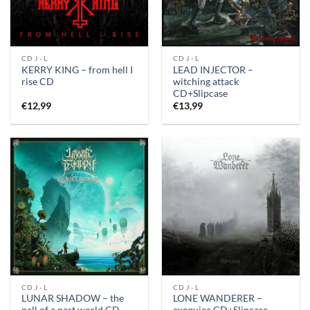
CD J - L
CD J - L
KERRY KING – from hell I
LEAD INJECTOR –
rise CD
witching attack
CD+Slipcase
€
12,99
€
13,99
CD J - L
CD J - L
LUNAR SHADOW – the
LONE WANDERER –