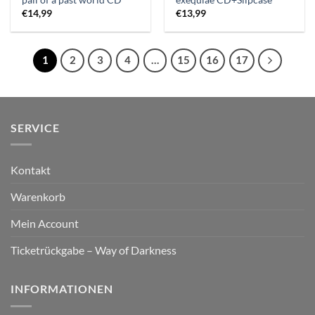
pall of a past world CD
exequiae CD+Slipcase
€
14,99
€
13,99
1
2
3
4
…
15
16
17
SERVICE
Kontakt
Warenkorb
Mein Account
Ticketrückgabe – Way of Darkness
INFORMATIONEN