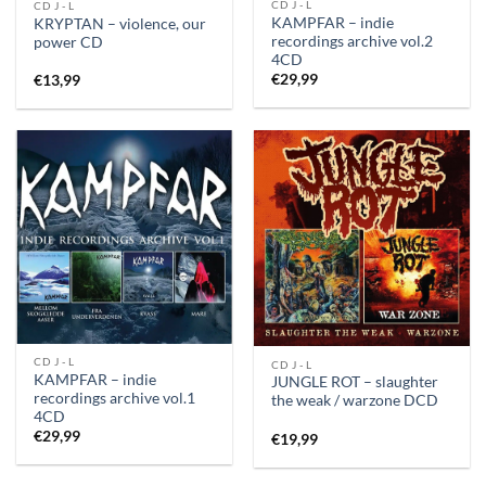
CD J - L
CD J - L
KAMPFAR – indie
KRYPTAN – violence, our
recordings archive vol.2
power CD
4CD
€
29,99
€
13,99
CD J - L
CD J - L
KAMPFAR – indie
JUNGLE ROT – slaughter
recordings archive vol.1
the weak / warzone DCD
4CD
€
29,99
€
19,99