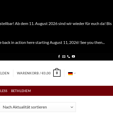
stellbar! Ab dem 11. August 2026 sind wir wieder für euch da! Bis
e back in action here starting August 11, 2026! See you then...
0
LDEN
WARENKORB /
€
0,00
LESS
BETHLEHEM
ch
tualität