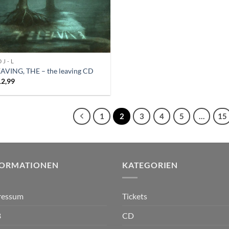
 J - L
AVING, THE – the leaving CD
12,99
1
2
3
4
5
…
15
FORMATIONEN
KATEGORIEN
ressum
Tickets
B
CD