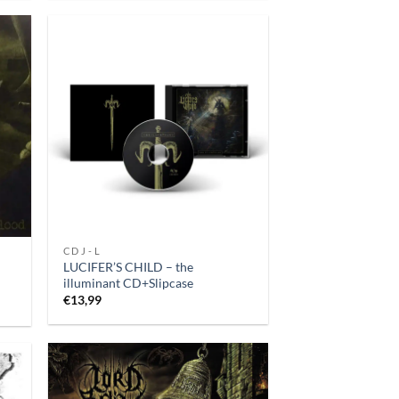
CD J - L
LUCIFER’S CHILD – the
illuminant CD+Slipcase
€
13,99