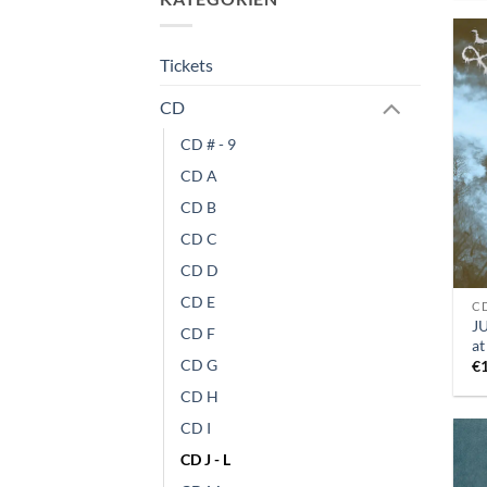
Tickets
CD
CD # - 9
CD A
CD B
CD C
CD D
CD E
CD
J
CD F
a
CD G
€
CD H
CD I
CD J - L