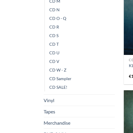
CD M
CD N
CD O - Q
CD R
CD S
CD T
CD U
CD
CD V
K
CD W - Z
€
CD Sampler
CD SALE!
Vinyl
Tapes
Merchandise