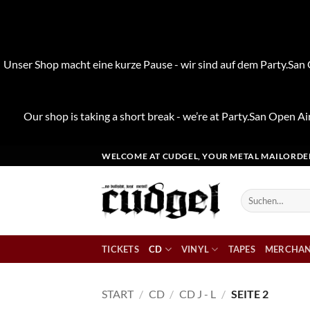
Unser Shop macht eine kurze Pause - wir sind auf dem Party.San O
Our shop is taking a short break - we’re at Party.San Open Air
Zum
WELCOME AT CUDGEL, YOUR METAL MAILORDE
Inhalt
springen
Suchen
nach:
TICKETS
CD
VINYL
TAPES
MERCHAN
START
/
CD
/
CD J - L
/
SEITE 2