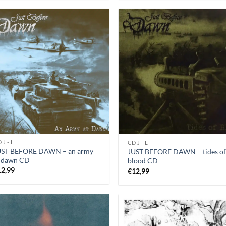
 J - L
CD J - L
UST BEFORE DAWN – an army
JUST BEFORE DAWN – tides of
t dawn CD
blood CD
12,99
€
12,99