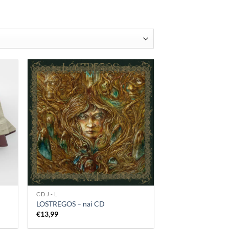
rtiert
CD J - L
LOSTREGOS – nai CD
€
13,99