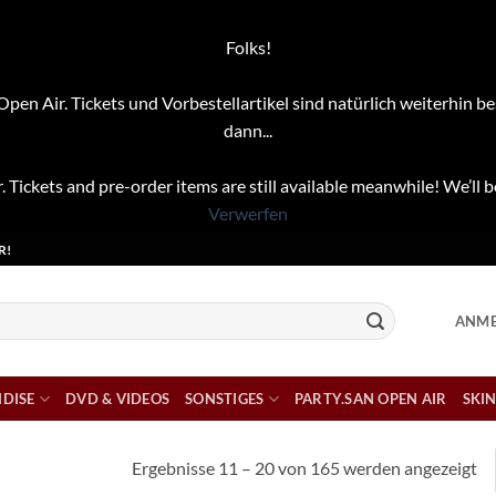
Folks!
pen Air. Tickets und Vorbestellartikel sind natürlich weiterhin be
dann...
. Tickets and pre-order items are still available meanwhile! We’ll b
Verwerfen
R!
ANME
DISE
DVD & VIDEOS
SONSTIGES
PARTY.SAN OPEN AIR
SKIN
Na
Ergebnisse 11 – 20 von 165 werden angezeigt
Ak