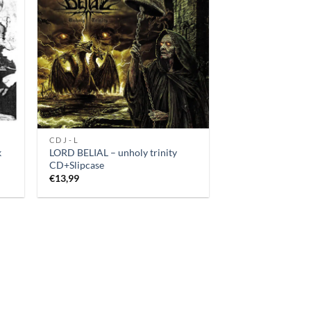
CD J - L
k
LORD BELIAL – unholy trinity
CD+Slipcase
€
13,99