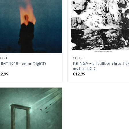
 J - L
CD J - L
KRINGA – all stillborn fires, lic
LIMT 1918 – amor DigiCD
my heart CD
12,99
€
12,99