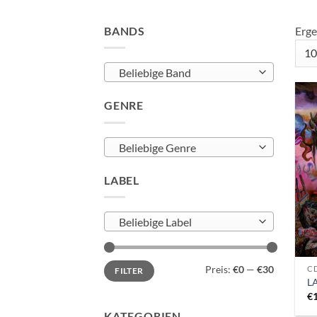
BANDS
Erge
Beliebige Band
GENRE
Beliebige Genre
LABEL
Beliebige Label
Min.
Max.
Preis:
€0
—
€30
CD
FILTER
Preis
Preis
LA
€
KATEGORIEN