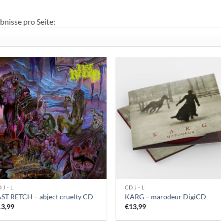
so
bnisse pro Seite:
 J - L
CD J - L
ST RETCH – abject cruelty CD
KARG – marodeur DigiCD
13,99
€
13,99