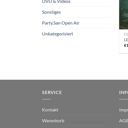
DVD & Videos
Sonstiges
Party.San Open Air
Unkategorisiert
CD
LE
€
SERVICE
IN
Kontakt
Imp
Warenkorb
AG