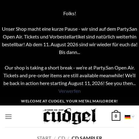
Folks!
Unser Shop macht eine kurze Pause - wir sind auf dem Party.San
Open Air. Tickets und Vorbestellartikel sind natürlich weiterhin
bestellbar! Ab dem 11. August 2026 sind wir wieder für euch da!
Bis dann...
Our shop is taking a short break - we’re at Party.San Open Air.
Tickets and pre-order items are still available meanwhile! We’ll
be back in action here starting August 11, 2026! See you then...
Verwerfen
Zum
WELCOME AT CUDGEL, YOUR METAL MAILORDER!
Inhalt
springen
0
START
/
CD
/
CD SAMPLER