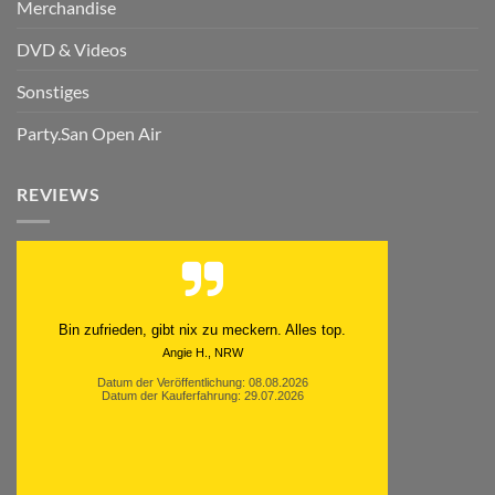
Merchandise
DVD & Videos
Sonstiges
Party.San Open Air
REVIEWS
Bin zufrieden, gibt nix zu meckern. Alles top.
Angie H., NRW
Datum der Veröffentlichung: 08.08.2026
Datum der Kauferfahrung: 29.07.2026