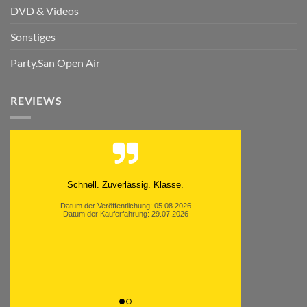
DVD & Videos
Sonstiges
Party.San Open Air
REVIEWS
Moinsen, hat alles super geklappt. Danke ans
Team und weiter so.
Datum der Veröffentlichung: 05.08.2026
Datum der Kauferfahrung: 26.07.2026