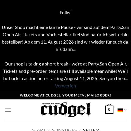
Folks!
Unser Shop macht eine kurze Pause - wir sind auf dem Party.San
Open Air. Tickets und Vorbestellartikel sind natürlich weiterhin
bestellbar! Ab dem 11. August 2026 sind wir wieder für euch da!
Bis dann...
Our shop is taking a short break - we’re at Party.San Open Air.
Tickets and pre-order items are still available meanwhile! We’ll
be back in action here starting August 11, 2026! See you then...
Verwerfen
Zum
WELCOME AT CUDGEL, YOUR METAL MAILORDER!
Inhalt
springen
0
START
/
SONSTIGES
/
SEITE 2