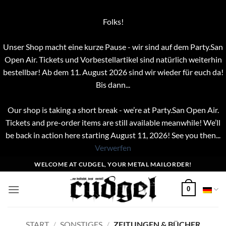
Folks!
Unser Shop macht eine kurze Pause - wir sind auf dem Party.San
Open Air. Tickets und Vorbestellartikel sind natürlich weiterhin
bestellbar! Ab dem 11. August 2026 sind wir wieder für euch da!
Bis dann...
Our shop is taking a short break - we’re at Party.San Open Air.
Tickets and pre-order items are still available meanwhile! We’ll
be back in action here starting August 11, 2026! See you then...
Verwerfen
Zum
WELCOME AT CUDGEL, YOUR METAL MAILORDER!
Inhalt
springen
0
START
/
SONSTIGES
/
ZEITUNGEN & BÜCHER