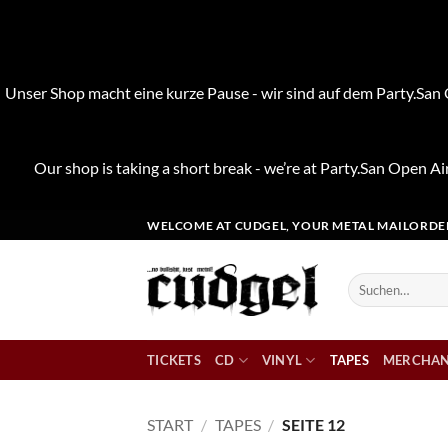
Unser Shop macht eine kurze Pause - wir sind auf dem Party.San O
Our shop is taking a short break - we’re at Party.San Open Air
Zum
WELCOME AT CUDGEL, YOUR METAL MAILORDE
Inhalt
springen
Suchen
nach:
TICKETS
CD
VINYL
TAPES
MERCHAN
START
/
TAPES
/
SEITE 12