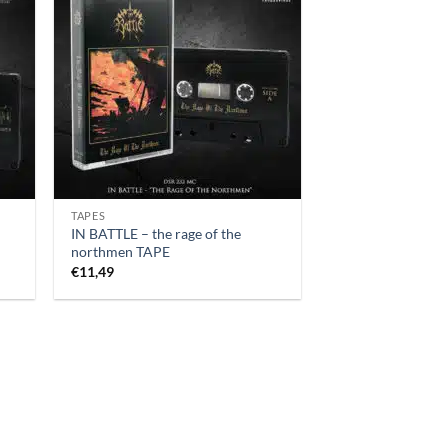
TAPES
IN BATTLE – the rage of the
northmen TAPE
€
11,49