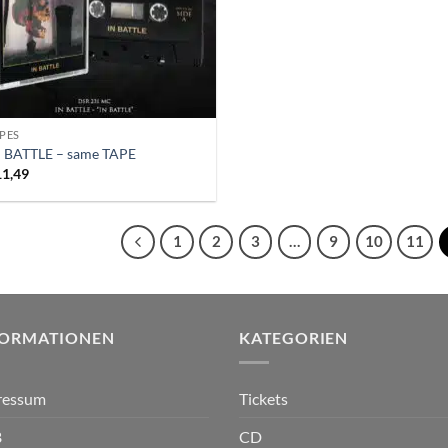
PES
N BATTLE – same TAPE
11,49
1
2
3
…
9
10
11
FORMATIONEN
KATEGORIEN
ressum
Tickets
B
CD