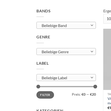
BANDS
Erge
Beliebige Band
GENRE
Beliebige Genre
LABEL
Beliebige Label
Min.
Max.
Preis:
€0
—
€20
TA
FILTER
Preis
Preis
VA
me
€
KATEGORIEN