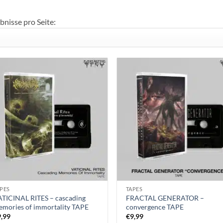
so
bnisse pro Seite:
PES
TAPES
TICINAL RITES – cascading
FRACTAL GENERATOR –
mories of immortality TAPE
convergence TAPE
9,99
€
9,99