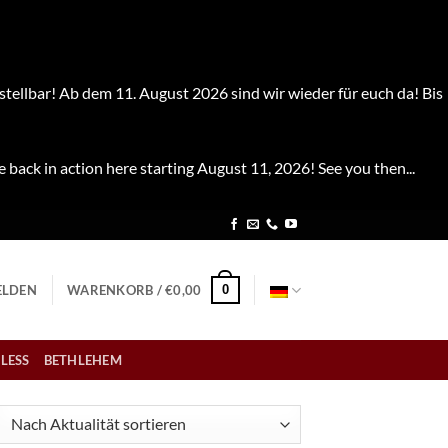
stellbar! Ab dem 11. August 2026 sind wir wieder für euch da! Bis
e back in action here starting August 11, 2026! See you then...
0
LDEN
WARENKORB /
€
0,00
LESS
BETHLEHEM
ch
tualität