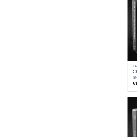
TA
CR
m
€