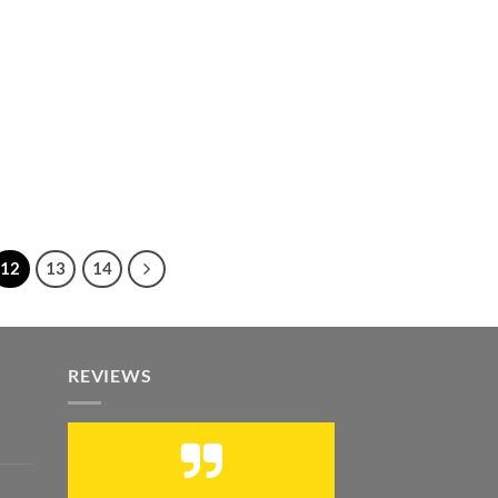
12
13
14
REVIEWS