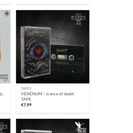
TAPES
gs
VENENUM – trance of death
TAPE
€
7,99