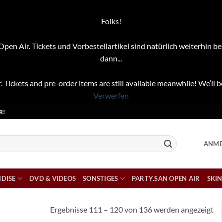
Folks!
pen Air. Tickets und Vorbestellartikel sind natürlich weiterhin be
dann...
. Tickets and pre-order items are still available meanwhile! We’ll b
Verwerfen
R!
ANME
DISE
DVD & VIDEOS
SONSTIGES
PARTY.SAN OPEN AIR
SKIN
Na
Ergebnisse 111 – 120 von 136 werden angezeigt
Ak