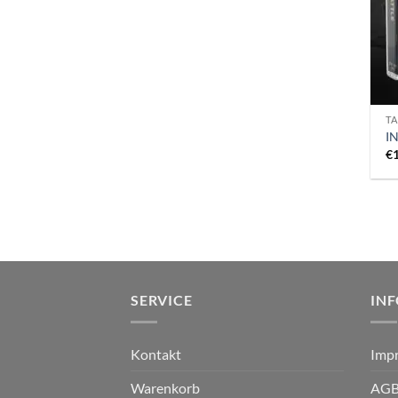
TA
I
€
SERVICE
IN
Kontakt
Imp
Warenkorb
AG