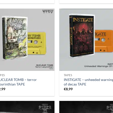
PES
TAPES
UCLEAR TOMB – terror
INSTIGATE – unheeded warnin
byrinthian TAPE
of decay TAPE
9,99
€
8,99