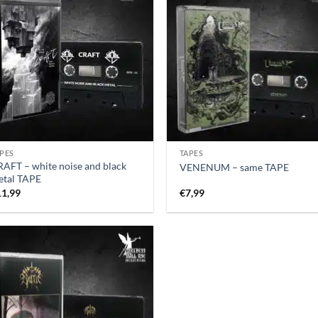
PES
TAPES
AFT – white noise and black
VENENUM – same TAPE
etal TAPE
11,99
€
7,99