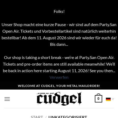
Folks!
Unser Shop macht eine kurze Pause - wir sind auf dem Party.San
Open Air. Tickets und Vorbestellartikel sind natürlich weiterhin
bestellbar! Ab dem 11. August 2026 sind wir wieder für euch da!
Bis dann...
Our shop is taking a short break - we’re at Party.San Open Air.
Tickets and pre-order items are still available meanwhile! We’ll
be back in action here starting August 11, 2026! See you then...
Verwerfen
Zum
WELCOME AT CUDGEL, YOUR METAL MAILORDER!
Inhalt
springen
0
START
/
UNKATEGORISIERT