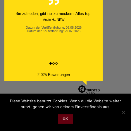
Bin zufrieden, gibt nix zu meckern. Alles top.
Angie H., NRW
Datum der Veröffentlichung: 08.08.2026
Datum der Kauferfahrung: 29.07.2026
2,025 Bewertungen
Diese Website benutzt Cookies. Wenn du die Website weiter
nutzt, gehen wir von deinem Einverständnis aus.
PayPal
Bank
Cash
Sepa
MasterCard
Visa
Sofor
OK
Transfer
On
2026 © cudgel Vertrieb - a division of Party.San GmbH
Delivery