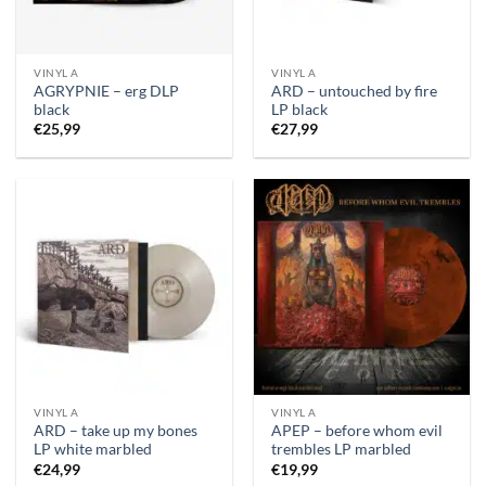
VINYL A
VINYL A
AGRYPNIE – erg DLP
ARD – untouched by fire
black
LP black
€
25,99
€
27,99
VINYL A
VINYL A
ARD – take up my bones
APEP – before whom evil
LP white marbled
trembles LP marbled
€
24,99
€
19,99