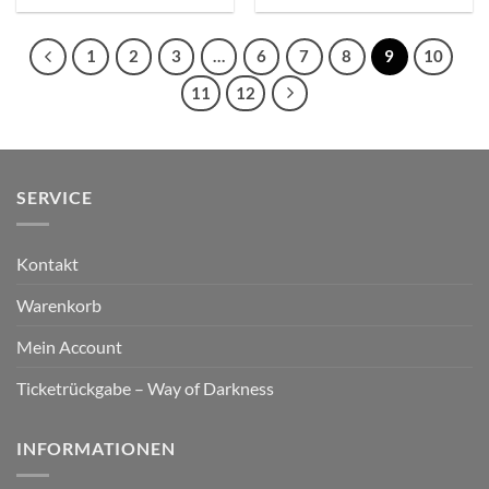
1
2
3
…
6
7
8
9
10
11
12
SERVICE
Kontakt
Warenkorb
Mein Account
Ticketrückgabe – Way of Darkness
INFORMATIONEN