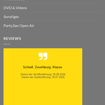
DVD & Videos
Sonstiges
Party.San Open Air
REVIEWS
Moinsen, hat alles super geklappt. Danke ans
Team und weiter so.
Datum der Veröffentlichung: 05.08.2026
Datum der Kauferfahrung: 26.07.2026