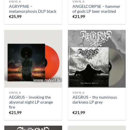
VINYL A
VINYL A
AGRYPNIE –
ANGELCORPSE – hammer
metamorphosis DLP black
of gods LP beer marbled
€
25,99
€
21,99
VINYL A
VINYL A
AEGRUS – invoking the
AEGRUS – thy numinous
abysmal night LP orange
darkness LP grey
fire
€
21,99
€
21,99