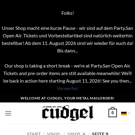
Folks!
Unser Shop macht eine kurze Pause - wir sind auf dem Party.San
Open Air. Tickets und Vorbestellartikel sind natürlich weiterhin
bestellbar! Ab dem 11. August 2026 sind wir wieder für euch da!
Bis dann...
Our shop is taking a short break - we’re at Party.San Open Air.
Tickets and pre-order items are still available meanwhile! We’ll
be back in action here starting August 11, 2026! See you then...
Verwerfen
Zum
WELCOME AT CUDGEL, YOUR METAL MAILORDER!
Inhalt
springen
0
START
/
VINYL
/
VINYL A
/
SEITE 9