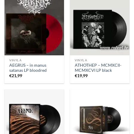
VINYL A
VINYL A
AEGRUS – in manus
ATHOTHEP – MCMXCII-
satanas LP bloodred
MCMXCVI LP black
€
21,99
€
19,99