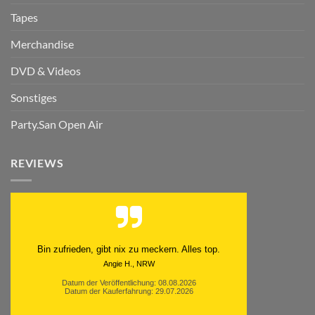
Tapes
Merchandise
DVD & Videos
Sonstiges
Party.San Open Air
REVIEWS
Bin zufrieden, gibt nix zu meckern. Alles top.
Angie H., NRW
Datum der Veröffentlichung: 08.08.2026
Datum der Kauferfahrung: 29.07.2026