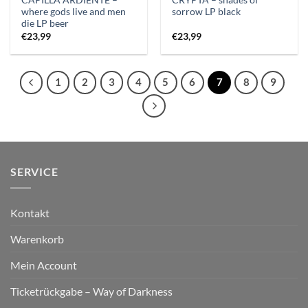
CAPILLA ARDIENTE –
CRYPTA – shades of
where gods live and men
sorrow LP black
die LP beer
€
23,99
€
23,99
1
2
3
4
5
6
7
8
9
SERVICE
Kontakt
Warenkorb
Mein Account
Ticketrückgabe – Way of Darkness