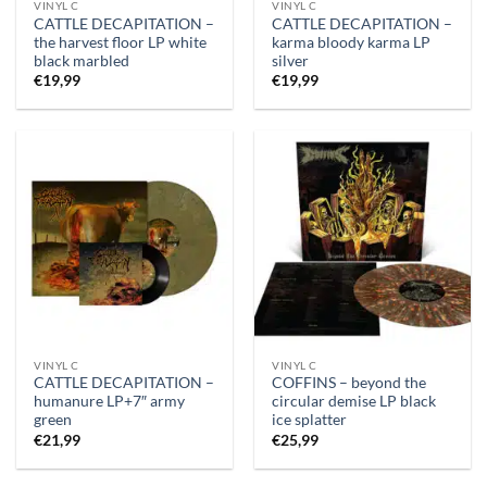
VINYL C
VINYL C
CATTLE DECAPITATION –
CATTLE DECAPITATION –
the harvest floor LP white
karma bloody karma LP
black marbled
silver
€
19,99
€
19,99
VINYL C
VINYL C
CATTLE DECAPITATION –
COFFINS – beyond the
humanure LP+7″ army
circular demise LP black
green
ice splatter
€
21,99
€
25,99