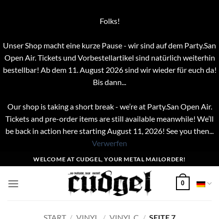
Folks!
Unser Shop macht eine kurze Pause - wir sind auf dem Party.San
Open Air. Tickets und Vorbestellartikel sind natürlich weiterhin
bestellbar! Ab dem 11. August 2026 sind wir wieder für euch da!
Bis dann...
Our shop is taking a short break - we’re at Party.San Open Air.
Tickets and pre-order items are still available meanwhile! We’ll
be back in action here starting August 11, 2026! See you then...
Verwerfen
Zum
WELCOME AT CUDGEL, YOUR METAL MAILORDER!
Inhalt
springen
0
START
/
VINYL
/
VINYL C
/
SEITE 7