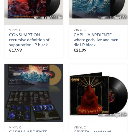
VINYL C
VINYL C
CONSUMPTION –
CAPILLA ARDIENTE –
recursive definition of
where gods live and men
suppuration LP black
die LP black
€
17,99
€
21,99
VINYL C
VINYL C