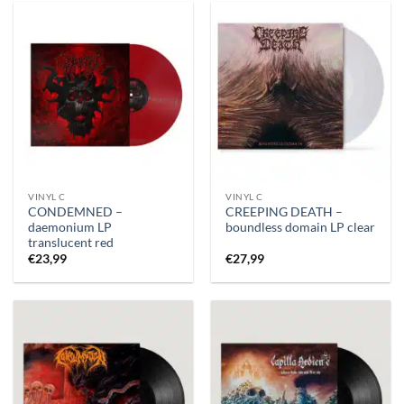
VINYL C
VINYL C
CONDEMNED –
CREEPING DEATH –
daemonium LP
boundless domain LP clear
translucent red
€
23,99
€
27,99