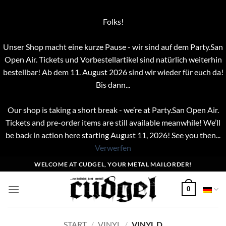
Folks!
Unser Shop macht eine kurze Pause - wir sind auf dem Party.San
Open Air. Tickets und Vorbestellartikel sind natürlich weiterhin
bestellbar! Ab dem 11. August 2026 sind wir wieder für euch da!
Bis dann...
Our shop is taking a short break - we’re at Party.San Open Air.
Tickets and pre-order items are still available meanwhile! We’ll
be back in action here starting August 11, 2026! See you then...
Verwerfen
Zum
WELCOME AT CUDGEL, YOUR METAL MAILORDER!
Inhalt
springen
0
START
/
VINYL
/
VINYL D