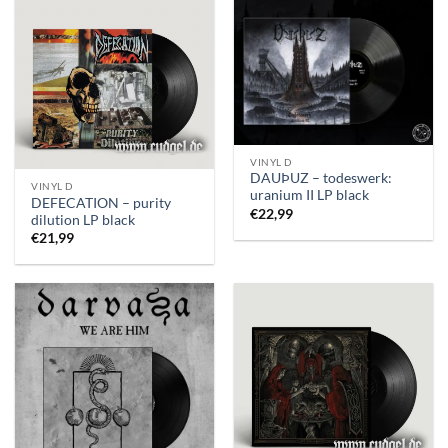
VINYL D
DAUÞUZ – todeswerk:
VINYL D
uranium II LP black
DEFECATION – purity
€
22,99
dilution LP black
€
21,99