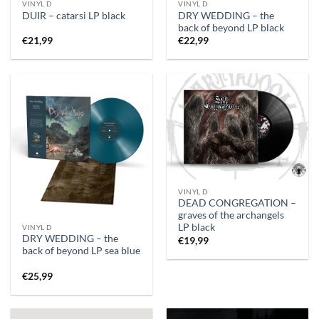
VINYL D
VINYL D
DRY WEDDING – the
DUIR – catarsi LP black
back of beyond LP black
€
21,99
€
22,99
VINYL D
DEAD CONGREGATION –
graves of the archangels
LP black
VINYL D
DRY WEDDING – the
€
19,99
back of beyond LP sea blue
€
25,99