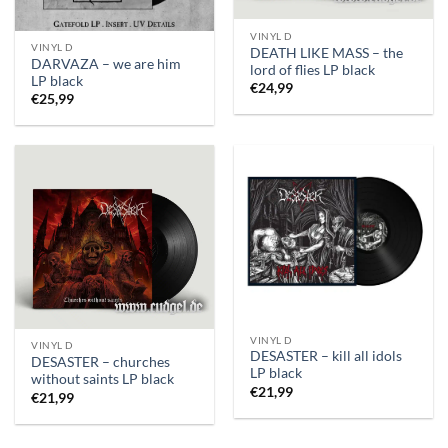
VINYL D
VINYL D
DEATH LIKE MASS – the
DARVAZA – we are him
lord of flies LP black
LP black
€
24,99
€
25,99
VINYL D
VINYL D
DESASTER – kill all idols
DESASTER – churches
LP black
without saints LP black
€
21,99
€
21,99