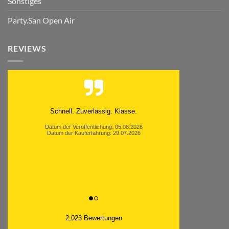
Sonstiges
Party.San Open Air
REVIEWS
Moinsen, hat alles super geklappt. Danke ans
Team und weiter so.
Datum der Veröffentlichung: 05.08.2026
Datum der Kauferfahrung: 26.07.2026
2,023 Bewertungen