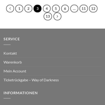
1
2
3
4
5
6
…
11
12
13
SERVICE
Kontakt
Warenkorb
Mein Account
Ticketrückgabe – Way of Darkness
INFORMATIONEN