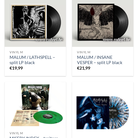
VINYL M
VINYL M
MALUM / LATHSPELL –
MALUM / INSANE
split LP black
VESPER – split LP black
€
19,99
€
21,99
VINYL M