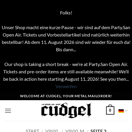
Folks!
Unser Shop macht eine kurze Pause - wir sind auf dem Party.San
Open Air. Tickets und Vorbestellartikel sind natürlich weiterhin
bestellbar! Ab dem 11. August 2026 sind wir wieder für euch da!
Bis dann...
Our shop is taking a short break - we’re at Party.San Open Air.
Tickets and pre-order items are still available meanwhile! We’ll
be back in action here starting August 11, 2026! See you then...
Verwerfen
Zum
WELCOME AT CUDGEL, YOUR METAL MAILORDER!
Inhalt
springen
0
START
/
VINYL
/
VINYL M
/
SEITE 3