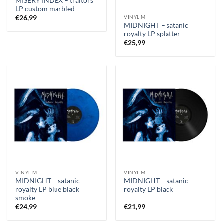
MISERY INDEX – traitors
LP custom marbled
VINYL M
€
26,99
MIDNIGHT – satanic
royalty LP splatter
€
25,99
VINYL M
VINYL M
MIDNIGHT – satanic
MIDNIGHT – satanic
royalty LP blue black
royalty LP black
smoke
€
24,99
€
21,99