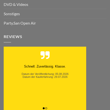
DVD & Videos
Sonstiges
Party.San Open Air
REVIEWS
Moinsen, hat alles super geklappt. Danke ans
Team und weiter so.
Datum der Veröffentlichung: 05.08.2026
Datum der Kauferfahrung: 26.07.2026