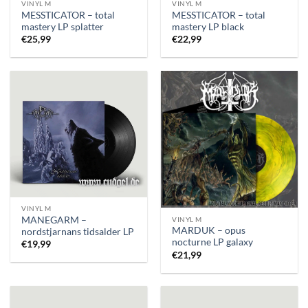
VINYL M
VINYL M
MESSTICATOR – total
MESSTICATOR – total
mastery LP splatter
mastery LP black
€
25,99
€
22,99
VINYL M
MANEGARM –
VINYL M
MARDUK – opus
nordstjarnans tidsalder LP
nocturne LP galaxy
€
19,99
€
21,99