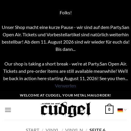
Folks!
Unser Shop macht eine kurze Pause - wir sind auf dem Party.San
Open Air. Tickets und Vorbestellartikel sind natürlich weiterhin
bestellbar! Ab dem 11. August 2026 sind wir wieder für euch da!
Bis dann...
Our shop is taking a short break - we’re at Party.San Open Air.
Tickets and pre-order items are still available meanwhile! We’ll
be back in action here starting August 11, 2026! See you then...
Verwerfen
Zum
WELCOME AT CUDGEL, YOUR METAL MAILORDER!
Inhalt
springen
0
START
/
VINYL
/
VINYL N
/
SEITE 6