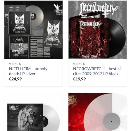
VINYL N
VINYL N
NIFELHEIM – unholy
NECROWRETCH – bestial
death LP silver
rites 2009-2012 LP black
€
24,99
€
19,99