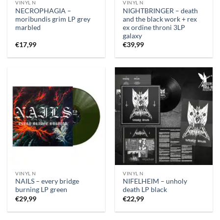
VINYL N
VINYL N
NECROPHAGIA –
NIGHTBRINGER – death
moribundis grim LP grey
and the black work + rex
marbled
ex ordine throni 3LP
galaxy
€
17,99
€
39,99
VINYL N
VINYL N
NAILS – every bridge
NIFELHEIM – unholy
burning LP green
death LP black
€
29,99
€
22,99