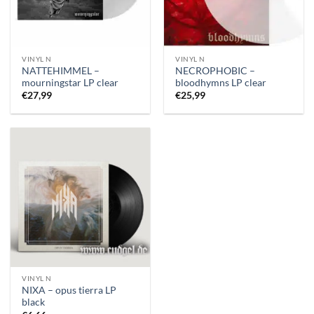
VINYL N
VINYL N
NATTEHIMMEL –
NECROPHOBIC –
mourningstar LP clear
bloodhymns LP clear
€
27,99
€
25,99
VINYL N
NIXA – opus tierra LP
black