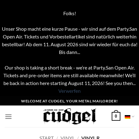
Folks!
Unser Shop macht eine kurze Pause - wir sind auf dem Party.San
Open Air. Tickets und Vorbestellartikel sind natürlich weiterhin
bestellbar! Ab dem 11. August 2026 sind wir wieder für euch da!
Bis dann...
Our shop is taking a short break - we’re at Party.San Open Air.
Tickets and pre-order items are still available meanwhile! We’ll
be back in action here starting August 11, 2026! See you then...
Verwerfen
Zum
WELCOME AT CUDGEL, YOUR METAL MAILORDER!
Inhalt
springen
0
START
/
VINYL
/
VINYL R