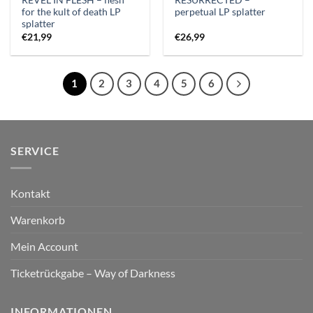
REVEL IN FLESH – flesh
RESURRECTED –
for the kult of death LP
perpetual LP splatter
splatter
€
21,99
€
26,99
1
2
3
4
5
6
SERVICE
Kontakt
Warenkorb
Mein Account
Ticketrückgabe – Way of Darkness
INFORMATIONEN