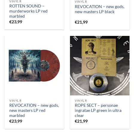
VINYL R
VINYL R
ROTTEN SOUND –
REVOCATION – new gods,
murderworks LP red
new masters LP black
marbled
€
23,99
€
21,99
VINYL R
VINYL R
REVOCATION – new gods,
ROPE SECT – personae
new masters LP red
ingratae LP green in ultra
marbled
clear
€
23,99
€
21,99