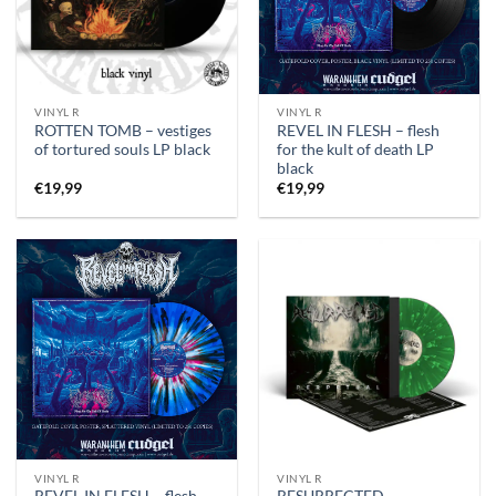
VINYL R
VINYL R
ROTTEN TOMB – vestiges
REVEL IN FLESH – flesh
of tortured souls LP black
for the kult of death LP
black
€
19,99
€
19,99
VINYL R
VINYL R