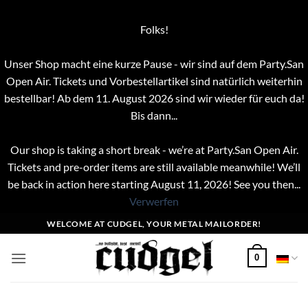
Folks!
Unser Shop macht eine kurze Pause - wir sind auf dem Party.San
Open Air. Tickets und Vorbestellartikel sind natürlich weiterhin
bestellbar! Ab dem 11. August 2026 sind wir wieder für euch da!
Bis dann...
Our shop is taking a short break - we’re at Party.San Open Air.
Tickets and pre-order items are still available meanwhile! We’ll
be back in action here starting August 11, 2026! See you then...
Verwerfen
Zum
WELCOME AT CUDGEL, YOUR METAL MAILORDER!
Inhalt
springen
0