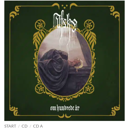
START
/
CD
/
CD A