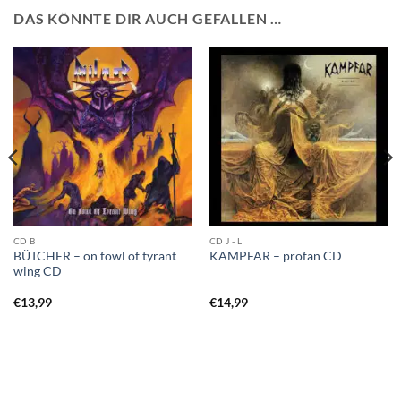
DAS KÖNNTE DIR AUCH GEFALLEN …
CD B
CD J - L
BÜTCHER – on fowl of tyrant
KAMPFAR – profan CD
wing CD
€
13,99
€
14,99