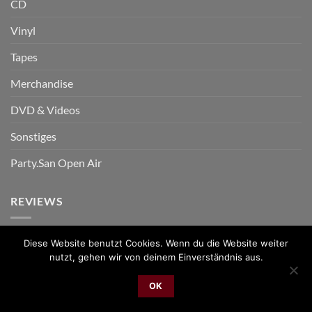
CD
Vinyl
Tapes
Merchandise
DVD & Videos
Sonstiges
Party.San Open Air
REVIEWS
Diese Website benutzt Cookies. Wenn du die Website weiter
nutzt, gehen wir von deinem Einverständnis aus.
PayPal
Bank
Cash
Sepa
MasterCard
Visa
Sofor
Transfer
On
OK
2026 © cudgel Vertrieb - a division of Party.San GmbH
Delivery