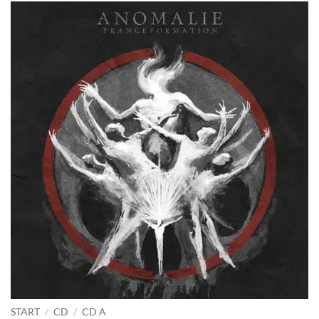
START
/
CD
/
CD A