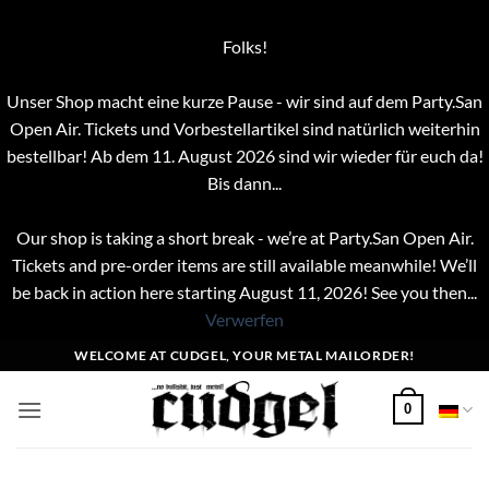
Folks!
Unser Shop macht eine kurze Pause - wir sind auf dem Party.San
Open Air. Tickets und Vorbestellartikel sind natürlich weiterhin
bestellbar! Ab dem 11. August 2026 sind wir wieder für euch da!
Bis dann...
Our shop is taking a short break - we’re at Party.San Open Air.
Tickets and pre-order items are still available meanwhile! We’ll
be back in action here starting August 11, 2026! See you then...
Verwerfen
Zum
WELCOME AT CUDGEL, YOUR METAL MAILORDER!
Inhalt
springen
0