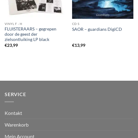
VINYL F - H
CD S
FLUISTERAARS – gegrepen
SAOR – guardians DigiCD
door de geest der
zielsontluiking LP black
€
23,99
€
13,99
SERVICE
Kontakt
Warenkorb
Mein Account